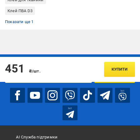
Клей ПВА D3
Клей ПВА дисперсія
Показати ще 1
Підписуйтесь, щоб дізнаватись першим про акції та пропозиції
451
КУПИТИ
₴/шт.
ПІДПИСАТИСЯ
bot
bot
АІ Служба підтримки