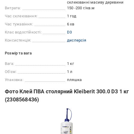
склеюванні масиву деревини
Витрата:
150 -200 г/кв.м
Час склеювання:
1 год
Час тужавіння:
6 хв
Клас водостійкості:
D3
Консистенція:
дисперсія
Розмір та вага
Вага:
1 кг
Об'єм:
1 л
Упаковка:
пляшка
Фото Клей ПВА столярний Kleiberit 300.0 D3 1 кг
(2308568436)