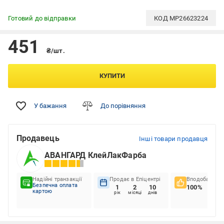
Готовий до відправки
КОД
MP26623224
451
₴/шт.
КУПИТИ
У бажання
До порівняння
Продавець
Інші товари продавця
АВАНГАРД КлейЛакФарба
Надійні транзакції
Продає в Епіцентрі
Вподобання к
Безпечна оплата
1
2
10
100%
картою
рік
місяці
днів