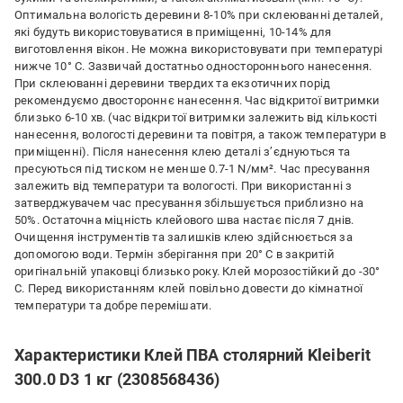
Оптимальна вологість деревини 8-10% при склеюванні деталей,
які будуть використовуватися в приміщенні, 10-14% для
виготовлення вікон. Не можна використовувати при температурі
нижче 10° С. Зазвичай достатньо одностороннього нанесення.
При склеюванні деревини твердих та екзотичних порід
рекомендуємо двостороннє нанесення. Час відкритої витримки
близько 6-10 хв. (час відкритої витримки залежить від кількості
нанесення, вологості деревини та повітря, а також температури в
приміщенні). Після нанесення клею деталі з’єднуються та
пресуються під тиском не менше 0.7-1 N/мм². Час пресування
залежить від температури та вологості. При використанні з
затверджувачем час пресування збільшується приблизно на
50%. Остаточна міцність клейового шва настає після 7 днів.
Очищення інструментів та залишків клею здійснюється за
допомогою води. Термін зберігання при 20° C в закритій
оригінальній упаковці близько року. Клей морозостійкий до -30°
C. Перед використанням клей повільно довести до кімнатної
температури та добре перемішати.
Характеристики Клей ПВА столярний Kleiberit
300.0 D3 1 кг (2308568436)