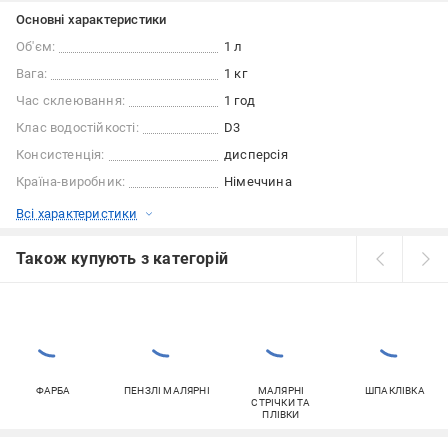
Основні характеристики
Об'єм:
1 л
Вага:
1 кг
Час склеювання:
1 год
Клас водостійкості:
D3
Консистенція:
дисперсія
Країна-виробник:
Німеччина
Всі характеристики
Також купують з категорій
ФАРБА
ПЕНЗЛІ МАЛЯРНІ
МАЛЯРНІ
ШПАКЛІВКА
СТРІЧКИ ТА
ПЛІВКИ