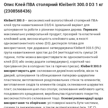
Опис Клей ПВА столярний Kleiberit 300.0 D3 1 кг
(2308568436)
Kleiberit 300.0
– високоякісний вологостійкий столярний ПВА-
клей групи навантаження D3/D4. Ідеальний варіант для
шпонування та роботи з різними породами дерева.
Переваги:
максимально універсальний продукт; прозорий та еластичний
клейовий шов; висока міцність клейового шва; в якості
однокомпонентного клею (D3) дисперсія готова для
використання; при додаванні затверджувача Kleiberit 303.5 (5%)
група навантаження зростає до D4 (життєздатність суміші 24
години, потім можна використовувати як однокомпонентний
клей (D3) або знову додати затверджувач); короткий час
пресування (як в холодних так і в гарячих пресах).
Kleiberit 300.0
використовують для
: склеювання дерев’яних меблів, вікон та
дверей; шпонування та облицювання паперово-шаруватим
пластиком; виготовлення розділювальних стінок та елементів;
виготовлення сходів та елементів сходів; склеювання шаруватих
плит; склеювання шип-паз сполук; склеювання меблевого щита;
поздовжного зрощування; виробництва підлогового покриття;
високочастотного склеювання тощо.
Основні рекомендації щодо
використання та зберігання:
усі поверхні мають бути чистими,
сухими та знежиреними, а також акліматизовані (мін. 18° C).