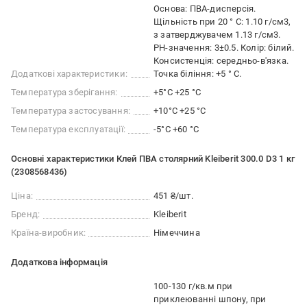
Основа: ПВА-дисперсія.
Щільність при 20 ° C: 1.10 г/см3,
з затверджувачем 1.13 г/см3.
PH-значення: 3±0.5. Колір: білий.
Консистенція: середньо-в'язка.
Додаткові характеристики:
Точка біління: +5 ° C.
Температура зберігання:
+5°C +25 °C
Температура застосування:
+10°C +25 °С
Температура експлуатації:
-5°C +60 °C
Основні характеристики Клей ПВА столярний Kleiberit 300.0 D3 1 кг
(2308568436)
Ціна:
451 ₴/шт.
Бренд:
Kleiberit
Країна-виробник:
Німеччина
Додаткова інформація
100-130 г/кв.м при
приклеюванні шпону, при