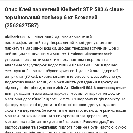
Опис Клей паркетний Kleiberit STP 583.6 сілан-
термінований полімер 6 кг Бежевий
(2562627587)
Kleiberit 583.6
– сілановий однокомпонентний
високоефективний та універсальний клей для укладання
паркету та масивної дошки, що дає твердоеластичний шов з
найвищими значеннями міцності.
Унікальні властивості:
утворює шов з оптимальним поєднанням твердості та
еластичності; утворює водостійкий клейовий шов; в процесі
експлуатації шов не набуває крихкості; довгий час відкритої
витримки (30 хв.); висока міцність клейового шва; забезпечує
додаткову шумоізоляцію; можливість укладання паркету на
підлогу з підігрівом; клас емісії А+.
Kleiberit
583.6 застосовується
для:
укладання всіх видів паркету; масивної паркетної дошки;
масивної дерев'яної підлоги; 2-х та 3-х шарових видів паркету на
фанеру, дерев'яні підлоги та бетонні основи; для укладання
сходів на дерев'яні, бетонні та металеві основи; для різних видів
монтажного склеювання з використанням дерев'яних,
металевих та бетонних деталей та основ.
Рекомендації до
застосування та зберігання:
підлога повинна бути чистою, сухою,
без пилу і слідів жиру. Цементна стяжка заґрунтована