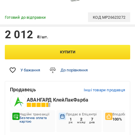
Готовий до відправки
КОД
MP26623272
2 012
₴/шт.
КУПИТИ
У бажання
До порівняння
Продавець
Інші товари продавця
АВАНГАРД КлейЛакФарба
Надійні транзакції
Продає в Епіцентрі
Вподобання к
Безпечна оплата
1
2
7
100%
картою
рік
місяці
днів