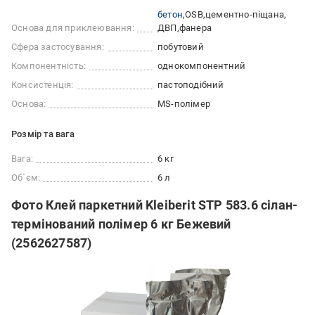
бетон
OSB
цементно-піщана
Основа для приклеювання:
ДВП
фанера
Сфера застосування:
побутовий
Компонентність:
однокомпонентний
Консистенція:
пастоподібний
Основа:
MS-полімер
Розмір та вага
Вага:
6 кг
Об`єм:
6 л
Фото Клей паркетний Kleiberit STP 583.6 сілан-
термінований полімер 6 кг Бежевий
(2562627587)