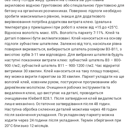
акриловою водною ґрунтовкою або спеціальною ґрунтовкою для
бетону на органічних розчинниках. Поверхню підлоги необхідно
зробити максимально рівною, інакше для додаткового
вирівнювання потрібна додаткова витрата клею. Ідеальна
температура у приміщенні при роботі з клеєм від +15 до +25°C.
Відносна вологість макс. 65%. Вологість паркету 7-11%. Клей та
деталі повинні бути акліматизовані. Клей наноситься на основу
підлоги зубчастим шпателем. Залежно від того, наскільки рівна
поверхня вкривається, вибирається шпатель розміром В3-В11, з
висотою зубів 3-11 мм відповідно. Для вибраних шпателів будуть
наступні показники витрати клею: зубчастий шпатель В3 – 800-
900 г/м2; зубчастий шпатель В11 – 900-1200 г/м2. Час відкритої
витримки 30 хвилин. Клей наноситься на таку площу поверхні,
яку можна вкрити паркетом за 30 хвилин. Паркет укладати на ще
вологий клей, ковзним рухом, постукуючи прогумованим або
дерев'яним молотком. Очищення робочих інструментів та
видалення клею, що виступає на деталі, проводиться
очищувачем Kleiberit 828.1. Після затвердіння клей видаляється
лише механічно. Остаточне затвердівання після 48 годин.
Наступна обробка склеєних деталей можлива через 48 годин
після закінчення укладання. По укладеному паркету можна
ходити через 24 години після укладання. Термін зберігання при
20°C близько 12 місяців.