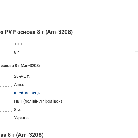
 PVP основа 8 г (Am-3208)
1 шт.
8 г
основа 8 г (Am-3208)
28 ₴/шт.
Amos
клей-олівець
ПВП (полівінілпіролідон)
8 мл
Україна
а 8 г (Am-3208)