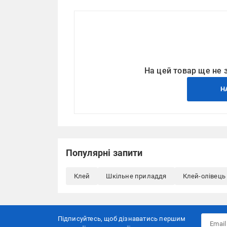
На цей товар ще не 
Н
Популярні запити
Клей
Шкільне приладдя
Клей-олівець
Підписуйтесь, щоб дізнаватись першим