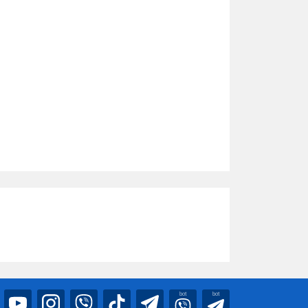
bot
bot