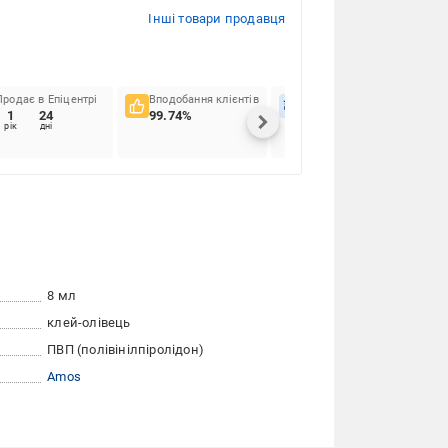
Інші товари продавця
Продає в Епіцентрі
Вподобання клієнтів
Вчасність доставок
1
24
99.74%
81.19%
рік
дні
8 мл
клей-олівець
ПВП (полівінілпіролідон)
Amos