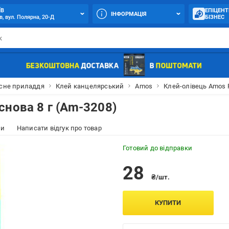
ЇВ
ЕПІЦЕНТ
ІНФОРМАЦІЯ
в, вул. Полярна, 20-Д
БІЗНЕС
сне приладдя
Клей канцелярський
Amos
Клей-олівець Amos P
снова 8 г (Am-3208)
ки
Написати відгук про товар
Готовий до відправки
28
₴/шт.
КУПИТИ