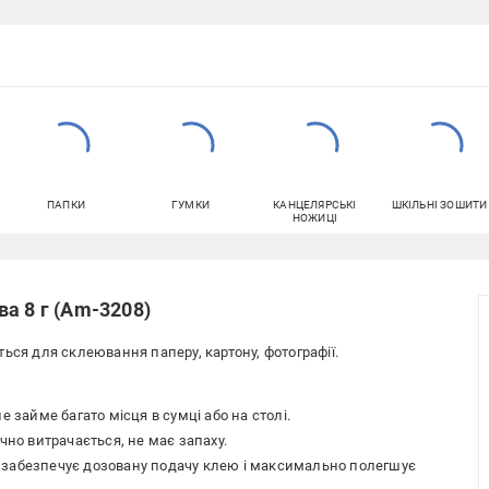
ПАПКИ
ГУМКИ
КАНЦЕЛЯРСЬКІ
ШКІЛЬНІ ЗОШИТИ
НОЖИЦІ
а 8 г (Am-3208)
ься для склеювання паперу, картону, фотографії.
е займе багато місця в сумці або на столі.
чно витрачається, не має запаху.
 забезпечує дозовану подачу клею і максимально полегшує