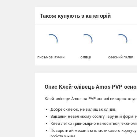
Також купують з категорій
ПИСЬМОВІ РУЧКИ
ОЛІВЦІ
ОФІСНИЙ ПАПІР
Опис Клей-олівець Amos PVP основ
Клей-олівець Amos на PVP основі використовуєт
Добре склеює, не залишає слідів.
Завдяки невеликому обсягу і зручній формі н
Клей легко і рівномірно наноситься, економі
Поворотний механізм пластикового корпусу
роботу з ним.