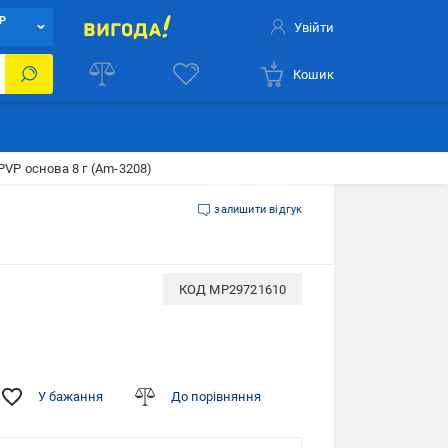
Р
Увійти
Кошик
VP основа 8 г (Am-3208)
залишити відгук
КОД
MP29721610
У бажання
До порівняння