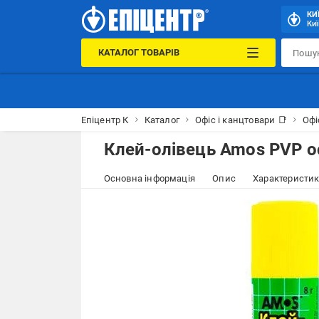
КИ
Киї
КАТАЛОГ ТОВАРІВ
Епіцентр К
Каталог
Офіс і канцтовари 📑
Офі
Клей-олівець Amos PVP о
Основна інформація
Опис
Характеристи