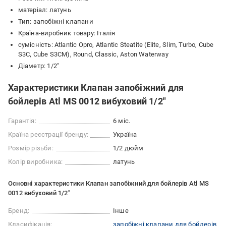
матеріал: латунь
Тип: запобіжні клапани
Країна-виробник товару: Італія
сумісність: Atlantic Opro, Atlantic Steatite (Elite, Slim, Turbo, Cube
S3C, Cube S3CM), Round, Classic, Aston Waterway
Діаметр: 1/2"
Характеристики Клапан запобіжний для
бойлерів Atl MS 0012 вибуховий 1/2"
Гарантія:
6 міс.
Країна реєстрації бренду:
Україна
Розмір різьби:
1/2 дюйм
Колір виробника:
латунь
Основні характеристики Клапан запобіжний для бойлерів Atl MS
0012 вибуховий 1/2"
Бренд:
Інше
Класифікація:
запобіжні клапани для бойлерів