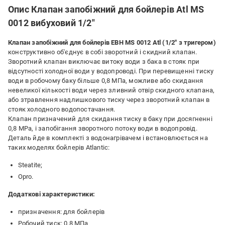
Опис Клапан запобіжний для бойлерів Atl MS
0012 вибуховий 1/2"
Клапан запобіжний для бойлерів ЕВН MS 0012 Atl (1/2" з тригером)
конструктивно об'єднує в собі зворотний і скидний клапан.
Зворотний клапан виключає витоку води з бака в стояк при
відсутності холодної води у водопроводі. При перевищенні тиску
води в робочому баку більше 0,8 МПа, можливе або скидання
невеликої кількості води через зливний отвір скидного клапана,
або зтравлення надлишкового тиску через зворотний клапан в
стояк холодного водопостачання.
Клапан призначений для скидання тиску в баку при досягненні
0,8 MPa, і запобігання зворотного потоку води в водопровід.
Деталь йде в комплекті з водонагрівачем і встановлюється на
таких моделях бойлерів Atlantic:
Steatite;
Opro.
Додаткові характеристики:
призначення: для бойлерів
Робочий тиск: 0,8 МПа