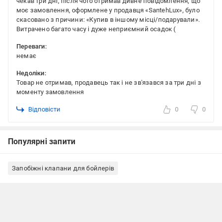
чекав три дні, після чого отримав дивне повідомлення, що
моє замовлення, оформлене у продавця «SantehLux», було
скасовано з причини: «Купив в іншому місці/подарували».
Витрачено багато часу і дуже неприємний осадок (
Переваги:
немає
Недоліки:
Товар не отримав, продавець так і не зв'язався за три дні з
моменту замовлення
Відповісти
0
0
Популярні запити
Запобіжні клапани для бойлерів