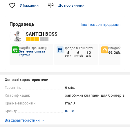
У бажання
До порівняння
Продавець
Інші товари продавця
SANTEH BOSS
Надійні транзакції
Продає в Епіцентрі
Вподобання к
Безпечна оплата
4
6
12
99.26%
картою
роки
місяців
днів
Основні характеристики
Гарантія:
6 міс.
Класифікація:
запобіжні клапани для бойлерів
Країна-виробник:
Італія
Бренд:
Інше
Всі характеристики