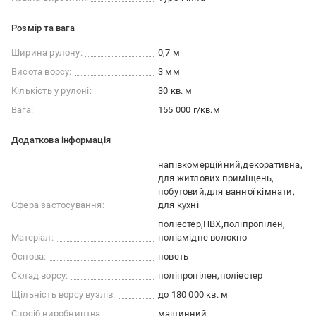
Розмір та вага
Ширина рулону:
0,7 м
Висота ворсу:
3 мм
Кількість у рулоні:
30 кв. м
Вага:
155 000 г/кв.м
Додаткова інформація
напівкомерційний
декоративна
для житлових приміщень
побутовий
для ванної кімнати
Сфера застосування:
для кухні
поліестер
ПВХ
поліпропілен
Матеріал:
поліамідне волокно
Основа:
повсть
Склад ворсу:
поліпропілен
поліестер
Щільність ворсу вузлів:
до 180 000 кв. м
Спосіб виробництва:
машинний