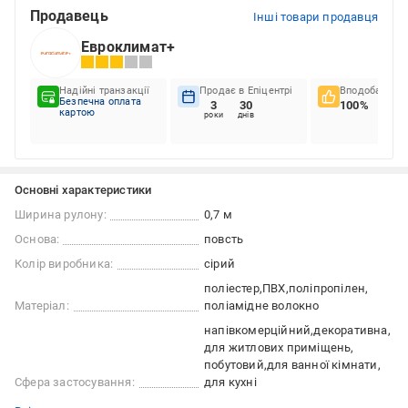
Продавець
Інші товари продавця
Евроклимат+
Надійні транзакції
Продає в Епіцентрі
Вподобання к
Безпечна оплата
3
30
100%
картою
роки
днів
Основні характеристики
Ширина рулону:
0,7 м
Основа:
повсть
Колір виробника:
сірий
поліестер
ПВХ
поліпропілен
Матеріал:
поліамідне волокно
напівкомерційний
декоративна
для житлових приміщень
побутовий
для ванної кімнати
Сфера застосування:
для кухні