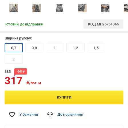
Готовий до відправки
КОД
MP26761065
Ширина рулону:
0,7
0,8
1
1,2
1,5
2
-
68
₴
385
317
₴/пог. м
КУПИТИ
У бажання
До порівняння