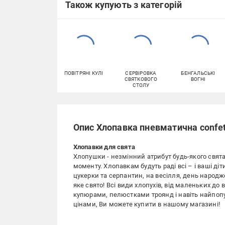
Також купують з категорій
ПОВІТРЯНІ КУЛІ
СЕРВІРОВКА
БЕНГАЛЬСЬКІ
СВЯТКОВОГО
ВОГНІ
СТОЛУ
Опис Хлопавка пневматична confett
Хлопавки для свята
Хлопушки - незмінний атрибут будь-якого свят
моменту. Хлопавкам будуть раді всі – і ваші діт
цукерки та серпантин, на весілля, день народж
яке свято! Всі види хлопухів, від маленьких д
купюрами, пелюстками троянд і навіть найпо
цінами, Ви можете купити в нашому магазині!