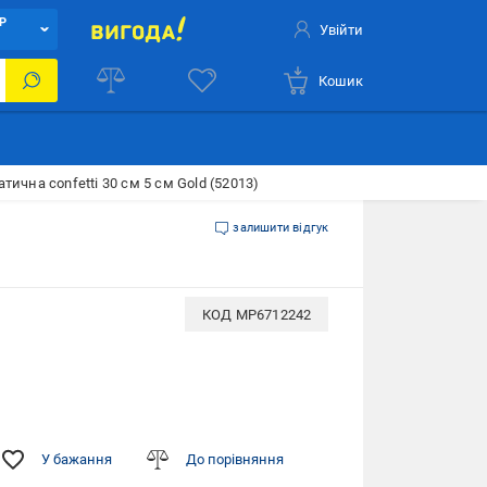
Р
Увійти
Кошик
ична confetti 30 см 5 см Gold (52013)
залишити відгук
КОД
MP6712242
У бажання
До порівняння