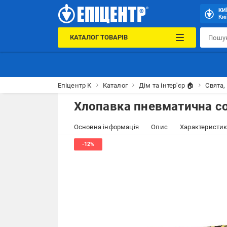
КИ
Киї
КАТАЛОГ ТОВАРІВ
Епіцентр К
Каталог
Дім та інтер'єр 🏠
Свята,
Хлопавка пневматична con
Основна інформація
Опис
Характеристи