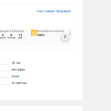
Інші товари продавця
Продає в Епіцентрі
Вподобання клієнтів
Вчасність доставок
5
6
12
100%
97.51%
років
місяців
днів
30 см
метафан
Інше
Зі святом