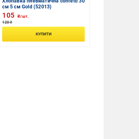
Хлопавка пневматична confetti 30
см 5 см Gold (52013)
105
₴/шт.
120 ₴
КУПИТИ