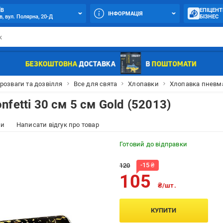
ЇВ
ЕПІЦЕНТ
ІНФОРМАЦІЯ
в, вул. Полярна, 20-Д
БІЗНЕС
 розваги та дозвілля
Все для свята
Хлопавки
Хлопавка пневмат
fetti 30 см 5 см Gold (52013)
ки
Написати відгук про товар
Готовий до відправки
-
15
₴
120
105
₴/шт.
КУПИТИ