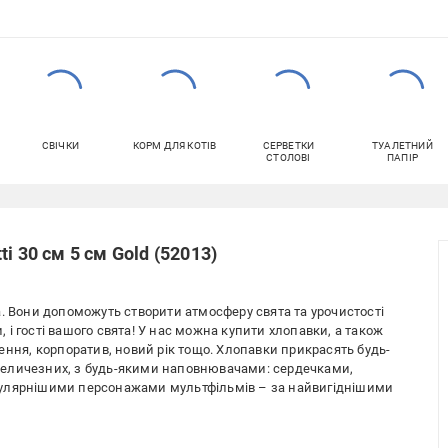
СВІЧКИ
КОРМ ДЛЯ КОТІВ
СЕРВЕТКИ
ТУАЛЕТНИЙ
СТОЛОВІ
ПАПІР
i 30 см 5 см Gold (52013)
а. Вони допоможуть створити атмосферу свята та урочистості
и, і гості вашого свята! У нас можна купити хлопавки, а також
ення, корпоратив, новий рік тощо. Хлопавки прикрасять будь-
о величезних, з будь-якими наповнювачами: сердечками,
пулярнішими персонажами мультфільмів – за найвигіднішими