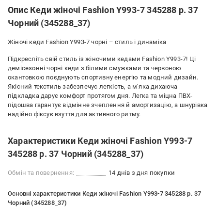
Опис Кеди жіночі Fashion Y993-7 345288 р. 37
Чорний (345288_37)
Жіночі кеди Fashion Y993-7 чорні – стиль і динаміка
Підкресліть свій стиль із жіночими кедами Fashion Y993-7! Ці
демісезонні чорні кеди з білими смужками та червоною
окантовкою поєднують спортивну енергію та модний дизайн.
Якісний текстиль забезпечує легкість, а м’яка дихаюча
підкладка дарує комфорт протягом дня. Легка та міцна ПВХ-
підошва гарантує відмінне зчеплення й амортизацію, а шнурівка
надійно фіксує взуття для активного ритму.
Характеристики Кеди жіночі Fashion Y993-7
345288 р. 37 Чорний (345288_37)
Обмін та повернення:
14 днів з дня покупки
Основні характеристики Кеди жіночі Fashion Y993-7 345288 р. 37
Чорний (345288_37)