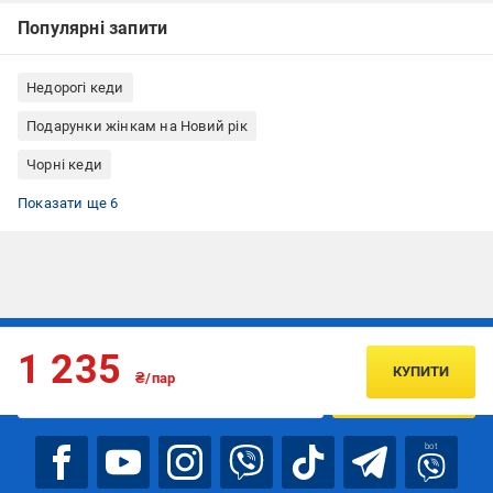
Популярні запити
Недорогі кеди
Подарунки жінкам на Новий рік
Чорні кеди
Кеди жіночі
Літні кеди
Літні кеди жіночі
Чорні кеди жіночі
Кеди низькі
Кеди 37 розмір
Показати ще 6
Підписуйтесь, щоб дізнаватись першим про акції та пропозиції
1 235
КУПИТИ
₴/пар
ПІДПИСАТИСЯ
bot