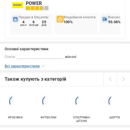
POWER
Продає в Епіцентрі
Вподобання клієнтів
Вчасність до
4
6
25
100%
93.06%
роки
місяців
днів
Основні характеристики
Стать:
жіночі
Всі характеристики
Також купують з категорій
КРОСІВКИ
ФУТБОЛКИ
СПОРТИВНІ
ШОРТИ
ШТАНИ