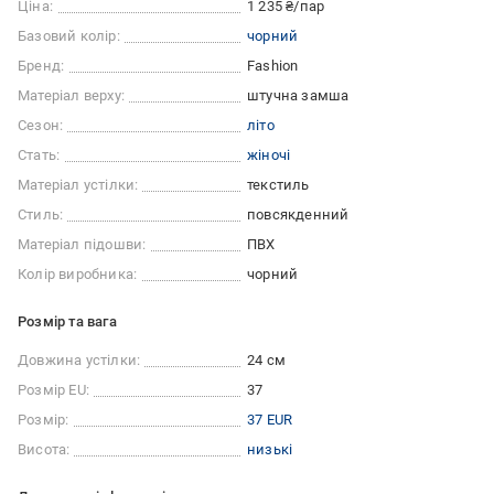
Ціна:
1 235 ₴/пар
Базовий колір:
чорний
Бренд:
Fashion
Матеріал верху:
штучна замша
Сезон:
літо
Стать:
жіночі
Матеріал устілки:
текстиль
Стиль:
повсякденний
Матеріал підошви:
ПВХ
Колір виробника:
чорний
Розмір та вага
Довжина устілки:
24 см
Розмір EU:
37
Розмір:
37 EUR
Висота:
низькі