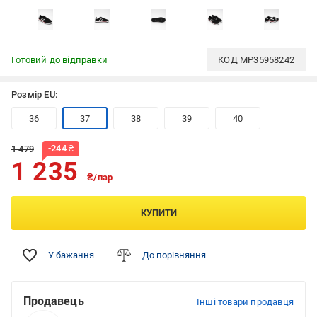
Готовий до відправки
КОД
MP35958242
Розмір EU:
36
37
38
39
40
-
244
₴
1 479
1 235
₴/пар
КУПИТИ
У бажання
До порівняння
Продавець
Інші товари продавця