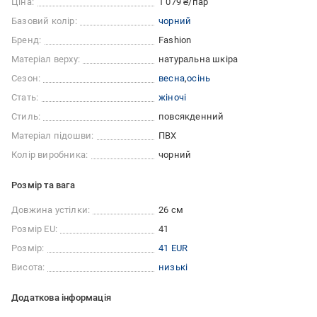
Ціна:
1 079 ₴/пар
Базовий колір:
чорний
Бренд:
Fashion
Матеріал верху:
натуральна шкіра
Сезон:
весна
осінь
Стать:
жіночі
Стиль:
повсякденний
Матеріал підошви:
ПВХ
Колір виробника:
чорний
Розмір та вага
Довжина устілки:
26 см
Розмір EU:
41
Розмір:
41 EUR
Висота:
низькі
Додаткова інформація