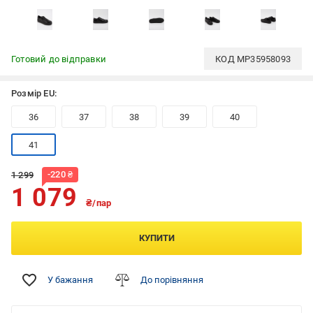
Готовий до відправки
КОД
MP35958093
Розмір EU:
36
37
38
39
40
41
-
220
₴
1 299
1 079
₴/пар
КУПИТИ
У бажання
До порівняння