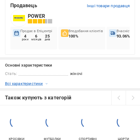
Продавець
Інші товари продавця
POWER
Продає в Епіцентрі
Вподобання клієнтів
Вчасність до
4
6
25
100%
93.06%
роки
місяців
днів
Основні характеристики
Стать:
жіночі
Всі характеристики
Також купують з категорій
КРОСІВКИ
ФУТБОЛКИ
СПОРТИВНІ
ШОРТИ