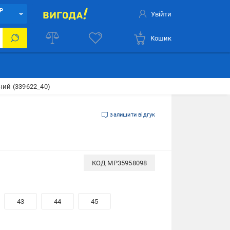
Р
Увійти
Кошик
рний (339622_40)
залишити відгук
КОД
MP35958098
43
44
45