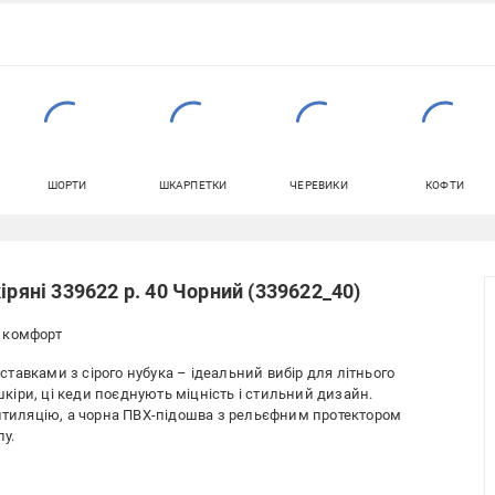
ШОРТИ
ШКАРПЕТКИ
ЧЕРЕВИКИ
КОФТИ
іряні 339622 р. 40 Чорний (339622_40)
й комфорт
вставками з сірого нубука – ідеальний вибір для літнього
 шкіри, ці кеди поєднують міцність і стильний дизайн.
ентиляцію, а чорна ПВХ-підошва з рельєфним протектором
пу.