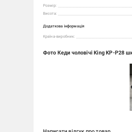
Розмір:
Висота:
Додаткова інформація
Країна-виробник:
Фото Кеди чоловічі King KP-P28 шк
Написати відгук про товар