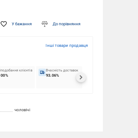
У бажання
До порівняння
Інші товари продавця
Вподобання клієнтів
Вчасність доставок
100%
93.06%
чоловічі