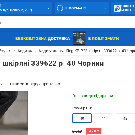
ЇВ
ЕПІЦЕНТ
ІНФОРМАЦІЯ
в, вул. Полярна, 20-Д
БІЗНЕС
Взуття
Кеди 👟
Кеди чоловічі King KP-P28 шкіряні 339622 р. 40 Чо
8 шкіряні 339622 р. 40 Чорний
ки
Написати відгук про товар
Готовий до відправки
Розмір EU:
40
41
42
-
424
₴
2 559