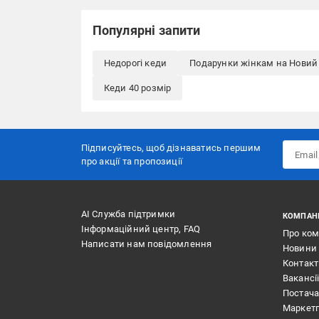
Популярні запити
Недорогі кеди
Подарунки жінкам на Новий 
Кеди 40 розмір
Підписуйтесь, щоб дізнаватись першим
про акції та пропозиції
АІ Служба підтримки
КОМПАН
Інформаційний центр, FAQ
Про ко
Написати нам повідомлення
Новини
Контак
Вакансі
Постач
Маркет