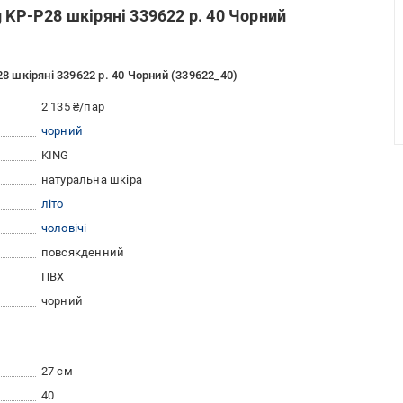
 KP-P28 шкіряні 339622 р. 40 Чорний
28 шкіряні 339622 р. 40 Чорний (339622_40)
2 135 ₴/пар
чорний
KING
натуральна шкіра
літо
чоловічі
повсякденний
ПВХ
чорний
27 см
40