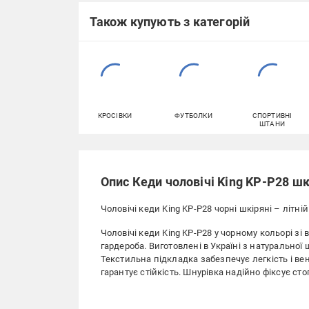
Також купують з категорій
КРОСІВКИ
ФУТБОЛКИ
СПОРТИВНІ
ШТАНИ
Опис Кеди чоловічі King KP-P28 шк
Чоловічі кеди King KP-P28 чорні шкіряні – літні
Чоловічі кеди King KP-P28 у чорному кольорі зі 
гардероба. Виготовлені в Україні з натуральної
Текстильна підкладка забезпечує легкість і в
гарантує стійкість. Шнурівка надійно фіксує сто