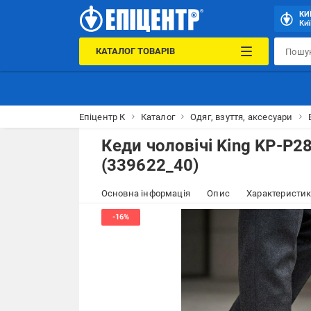
КИ
Киї
КАТАЛОГ ТОВАРІВ
Епіцентр К
Каталог
Одяг, взуття, аксесуари
Кеди чоловічі King KP-P2
(339622_40)
Основна інформація
Опис
Характеристи