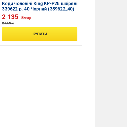
Кеди чоловічі King KP-P28 шкіряні
339622 р. 40 Чорний (339622_40)
2 135
₴/пар
2 559 ₴
КУПИТИ