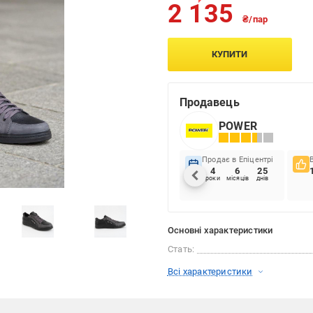
2 135
₴/пар
КУПИТИ
Продавець
POWER
Продає в Епіцентрі
4
6
25
роки
місяців
днів
Основні характеристики
Стать:
Всі характеристики