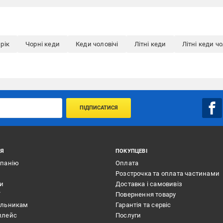
рік
Чорні кеди
Кеди чоловічі
Літні кеди
Літні кеди чо
ПІДПИСАТИСЯ
ІЯ
ПОКУПЦЕВІ
мпанію
Оплата
Розстрочка та оплата частинами
ти
Доставка і самовивіз
ї
Повернення товару
альникам
Гарантія та сервіс
плейс
Послуги