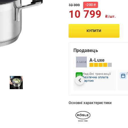
-
200
₴
10 999
10 799
₴/шт.
КУПИТИ
Продавець
A-Luxe
Надійні транзакції
Безпечна оплата
картою
Основні характеристики