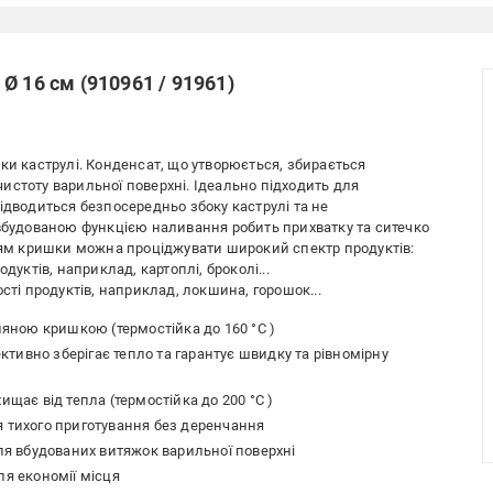
Ø 16 см (910961 / 91961)
ки каструлі. Конденсат, що утворюється, збирається
истоту варильної поверхні. Ідеально підходить для
ідводиться безпосередньо збоку каструлі та не
 вбудованою функцією наливання робить прихватку та ситечко
м кришки можна проціджувати широкий спектр продуктів:
дуктів, наприклад, картоплі, броколі...
сті продуктів, наприклад, локшина, горошок...
кляною кришкою (термостійка до 160 °C )
тивно зберігає тепло та гарантує швидку та рівномірну
ищає від тепла (термостійка до 200 °C )
я тихого приготування без деренчання
для вбудованих витяжок варильної поверхні
ля економії місця