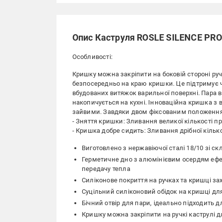
Опис Каструля ROSLE SILENCE PRO 
Особливості:
Кришку можна закріпити на боковій стороні руч
безпосередньо на краю кришки. Це підтримує ч
вбудованих витяжок варильної поверхні. Пара в
накопичується на кухні. Інноваційна кришка з
зайвими. Завдяки двом фіксованим положення
- Зняття кришки: Зливання великої кількості про
- Кришка добре сидить: Зливання дрібної кілько
Виготовлено з нержавіючої сталі 18/10 зі с
Герметичне дно з алюмінієвим осердям ефек
передачу тепла
Силіконове покриття на ручках та кришці зах
Суцільний силіконовий обідок на кришці дл
Бічний отвір для пари, ідеально підходить 
Кришку можна закріпити на ручкі каструлі д