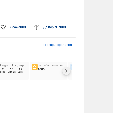
У бажання
До порівняння
Інші товари продавця
Продає в Епіцентрі
Вподобання клієнтів
Вчасність доставок
2
10
17
100%
100%
роки
місяців
днів