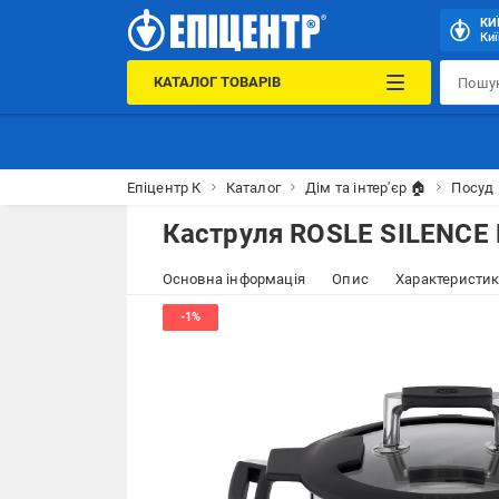
КИ
Киї
КАТАЛОГ ТОВАРІВ
Епіцентр К
Каталог
Дім та інтер'єр 🏠
Посуд 
Каструля ROSLE SILENCE 
Основна інформація
Опис
Характеристи