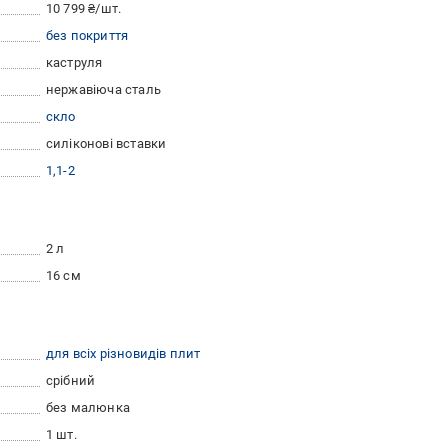
10 799 ₴/шт.
без покриття
каструля
нержавіюча сталь
скло
силіконові вставки
1,1-2
2 л
16 см
для всіх різновидів плит
срібний
без малюнка
1 шт.