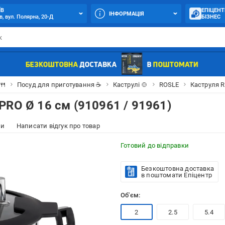
ЇВ
ЕПІЦЕНТ
ІНФОРМАЦІЯ
в, вул. Полярна, 20-Д
БІЗНЕС
🍴
Посуд для приготування ☕
Каструлі 🍲
ROSLE
Каструля R
PRO Ø 16 см (910961 / 91961)
ки
Написати відгук про товар
Готовий до відправки
Безкоштовна доставка
в поштомати Епіцентр
Об'єм:
2
2.5
5.4