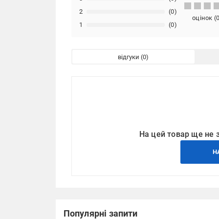
2
(0)
оцінок
(
1
(0)
відгуки
На цей товар ще не 
Н
Популярні запити