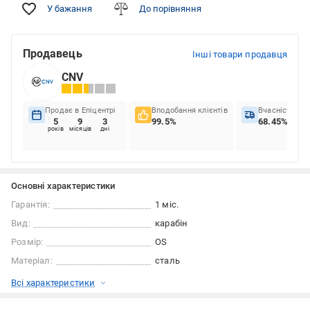
У бажання
До порівняння
Продавець
Інші товари продавця
CNV
Продає в Епіцентрі
Вподобання клієнтів
Вчасність до
5
9
3
99.5%
68.45%
років
місяців
дні
Основні характеристики
Гарантія:
1 міс.
Вид:
карабін
Розмір:
OS
Матеріал:
сталь
Всі характеристики