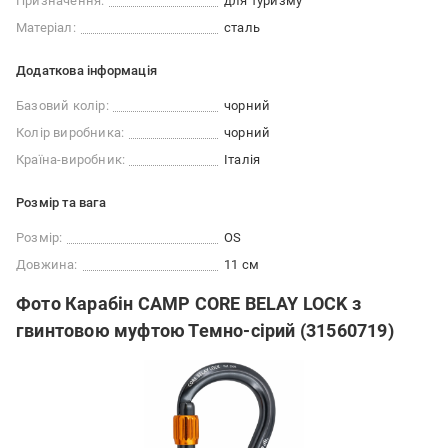
Призначення:
для туризму
Матеріал:
сталь
Додаткова інформація
Базовий колір:
чорний
Колір виробника:
чорний
Країна-виробник:
Італія
Розмір та вага
Розмір:
OS
Довжина:
11 см
Фото Карабін CAMP CORE BELAY LOCK з
гвинтовою муфтою Темно-сірий (31560719)