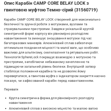
Опис Карабін CAMP CORE BELAY LOCK з
гвинтовою муфтою Темно-сірий (31560719)
Карабін CAMP CORE BELAY LOCK створений для максимально
безпечної та зручної роботи з мотузками, вузлами та
страхувальними пристроями. Завдяки унікальній круглій
симетричній формі корпусу він рівномірно розподіляє
навантаження та зменшує зношування мотузки під час
багаторазових маневрів. Алюмінієвий сплав забезпечує
оптимальне поєднання міцності та малої ваги, що особливо
важливо для альпінізму, скелелазіння та рятувальних робіт.
Технологія SphereLock покращує взаємодію з мотузкою та
пристроями, запобігаючи небажаному зачепленню та
підвищуючи загальний рівень безпеки. Внутрішній затвор
стабілізує положення карабіна та не дозволяє йому
перевертатися, а гвинтова муфта з індикатором закриття наочно
показує, чи зафіксований карабін перед навантаженням.
Переваги
Кругла симетрична форма для рівномірного розподілу
навантаження
Алюмінієвий сплав з високою міцністю та малою вагою