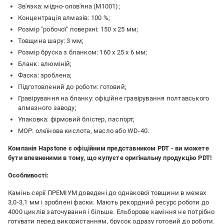
Зв'язка: мідно-олов'яна (М1001);
Концентрація алмазів: 100 %;
Розмір "робочої" поверхні: 150 х 25 мм;
Товщина шару: 3 мм;
Розмір бруска з бланком: 160 х 25 х 6 мм;
Бланк: алюміній;
Фаска: зроблена;
Підготовлений до роботи: готовий;
Гравірування на бланку: офіційне гравірування полтавського
алмазного заводу;
Упаковка: фірмовий блістер, паспорт;
МОР: олеїнова кислота, масло або WD-40.
Компанія Hapstone є офіційним представником PDT - ви можете
бути впевненими в тому, що купуєте оригінальну продукцію PDT!
Особливості:
Камінь серії ПРЕМІУМ доведені до однакової товщини в межах
3,0-3,1 мм і зроблені фаски. Мають рекордний ресурс роботи до
4000 циклів заточування і більше. Ельборове каміння не потрібно
готувати перед використанням, брусок одразу готовий до роботи.