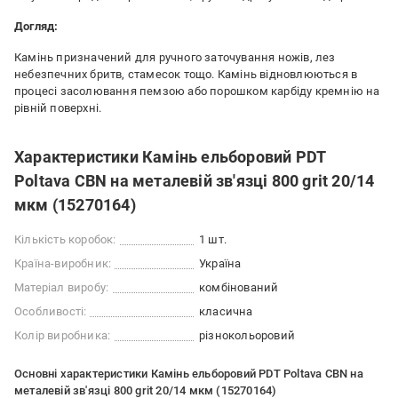
Догляд:
Камінь призначений для ручного заточування ножів, лез
небезпечних бритв, стамесок тощо. Камінь відновлюються в
процесі засолювання пемзою або порошком карбіду кремнію на
рівній поверхні.
Характеристики Камінь ельборовий PDT
Poltava CBN на металевій зв'язці 800 grit 20/14
мкм (15270164)
Кількість коробок:
1 шт.
Країна-виробник:
Україна
Матеріал виробу:
комбінований
Особливості:
класична
Колір виробника:
різнокольоровий
Основні характеристики Камінь ельборовий PDT Poltava CBN на
металевій зв'язці 800 grit 20/14 мкм (15270164)