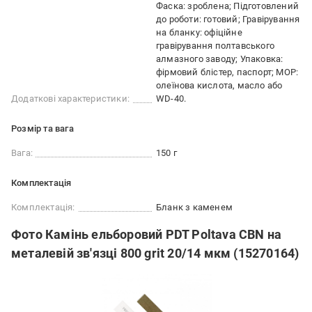
Фаска: зроблена; Підготовлений
до роботи: готовий; Гравірування
на бланку: офіційне
гравірування полтавського
алмазного заводу; Упаковка:
фірмовий блістер, паспорт; МОР:
олеїнова кислота, масло або
Додаткові характеристики:
WD-40.
Розмір та вага
Вага:
150 г
Комплектація
Комплектація:
Бланк з каменем
Фото Камінь ельборовий PDT Poltava CBN на
металевій зв'язці 800 grit 20/14 мкм (15270164)