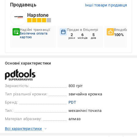
Продавець
Інші товари продавця
Hapstone
Надійні транзакції
Продає в Епіцентрі
Вподобання к
Безпечна оплата
2
6
5
100%
картою
роки
місяців
днів
Основні характеристики
Зернистість:
800 гріт
Тип різальної кромки:
звичайна кромка
Бренд:
PDT
Тип:
механічні точила
Матеріал абразиву:
алмаз
Всі характеристики