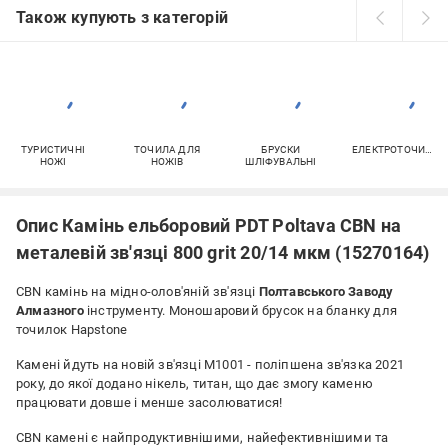
Також купують з категорій
ТУРИСТИЧНІ
ТОЧИЛА ДЛЯ
БРУСКИ
ЕЛЕКТРОТОЧИЛА
НОЖІ
НОЖІВ
ШЛІФУВАЛЬНІ
Опис Камінь ельборовий PDT Poltava CBN на
металевій зв'язці 800 grit 20/14 мкм (15270164)
CBN камінь на мідно-олов'яній зв'язці
Полтавського Заводу
Алмазного
інструменту. Моношаровий брусок на бланку для
точилок Hapstone
Камені йдуть на новій зв'язці М1001 - поліпшена зв'язка 2021
року, до якої додано нікель, титан, що дає змогу каменю
працювати довше і менше засолюватися!
CBN камені є найпродуктивнішими, найефективнішими та