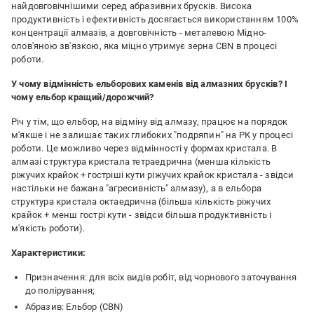
найдовговічнішими серед абразивних брусків. Висока
продуктивність і ефективність досягається використанням 100%
концентрації алмазів, а довговічність - металевою Мідно-
олов'яною зв'язкою, яка міцно утримує зерна CBN в процесі
роботи.
У чому відмінність ельборових каменів від алмазних брусків? І
чому ельбор кращий/дорожчий?
Річ у тім, що ельбор, на відміну від алмазу, працює на порядок
м'якше і не залишає таких глибоких "подряпин" на РК у процесі
роботи. Це можливо через відмінності у формах кристала. В
алмазі структура кристала тетраедрична (менша кількість
ріжучих крайок + гостріші кути ріжучих крайок кристала - звідси
настільки не бажана "агресивність" алмазу), а в ельбора
структура кристала октаедрична (більша кількість ріжучих
крайок + менш гострі кути - звідси більша продуктивність і
м'якість роботи).
Характеристики:
Призначення: для всіх видів робіт, від чорнового заточування
до полірування;
Абразив: Ельбор (CBN)