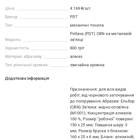
Ціна:
4 169 ₴/шт.
Бренд:
PDT
Тип:
механічні точила
Poltava (PDT) CBN на металевій
Модель:
зв'язці
Зернистість:
800 гріт
Матеріал абразиву:
алмаз
Тип різальної кромки:
звичайна кромка
Додаткова інформація
Призначення: для всіх видів
робіт, від чорнового заточування
до полірування; Абразив: Ельбор
(CBN) Зв'язка: мідно-олов'яна
(М1001); Концентрація алмазів:
100 %; Розмір "робочої" поверхні:
150 х 25 мм; Товщина шару: 3
мм; Розмір бруска з бланком:
160 х 25 х 6 мм; Бланк: алюміній;