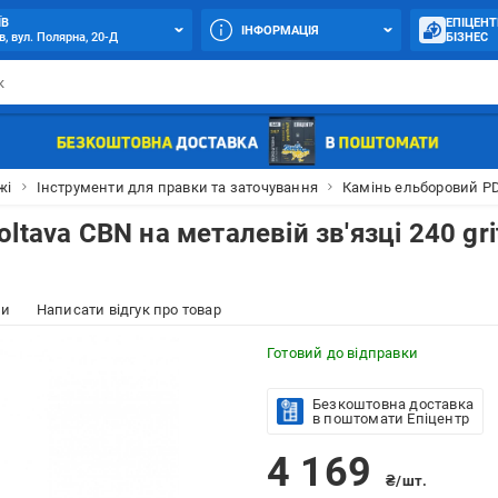
ЇВ
ЕПІЦЕНТ
ІНФОРМАЦІЯ
в, вул. Полярна, 20-Д
БІЗНЕС
жі
Інструменти для правки та заточування
Камінь ельборовий PDT
tava CBN на металевій зв'язці 240 gri
ки
Написати відгук про товар
Готовий до відправки
Безкоштовна доставка
в поштомати Епіцентр
4 169
₴/шт.