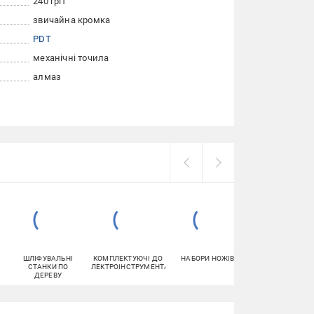
240 гріт
звичайна кромка
PDT
механічні точила
алмаз
ШЛІФУВАЛЬНІ
КОМПЛЕКТУЮЧІ ДО
НАБОРИ НОЖІВ
СОКИРИ ТА
СТАНКИ ПО
ЕЛЕКТРОІНСТРУМЕНТА
КОЛУНИ
ДЕРЕВУ