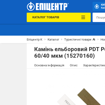
КИ
Киї
КАТАЛОГ ТОВАРІВ
Епіцентр К
Каталог
Туристичні товари ⛺
Но
Камінь ельборовий PDT Pol
60/40 мкм (15270160)
Основна інформація
Опис
Характеристи