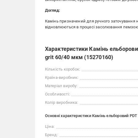
Догляд:
Камінь призначений для ручного заточування н
відновлюються в процесі засолювання пемзою 
Характеристики Камінь ельборовий
grit 60/40 мкм (15270160)
Кількість коробок:
Країна-виробник:
Матеріал виробу:
Особливості:
Колір виробника:
Основні характеристики Камінь ельборовий PDT P
Ціна:
Бренд: