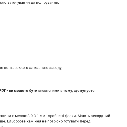
ового заточування до полірування;
ння полтавського алмазного заводу;
PDT - ви можете бути впевненими в тому, що купуєте
вщини в межах 3,0-3,1 мм і зроблені фаски. Мають рекордний
ьше. Ельборове каміння не потрібно готувати перед
и.