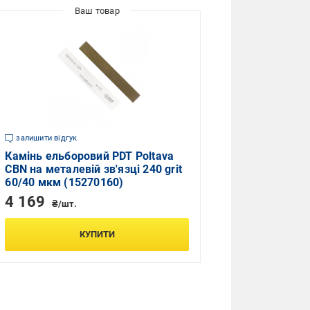
залишити відгук
Камінь ельборовий PDT Poltava
CBN на металевій зв'язці 240 grit
60/40 мкм (15270160)
4 169
₴/шт.
КУПИТИ