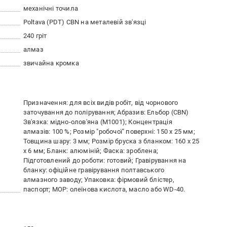
механічні точила
Poltava (PDT) CBN на металевій зв'язці
240 гріт
алмаз
звичайна кромка
Призначення: для всіх видів робіт, від чорнового
заточування до полірування; Абразив: Ельбор (CBN)
Зв'язка: мідно-олов'яна (М1001); Концентрація
алмазів: 100 %; Розмір "робочої" поверхні: 150 х 25 мм;
Товщина шару: 3 мм; Розмір бруска з бланком: 160 х 25
х 6 мм; Бланк: алюміній; Фаска: зроблена;
Підготовлений до роботи: готовий; Гравірування на
бланку: офіційне гравірування полтавського
алмазного заводу; Упаковка: фірмовий блістер,
паспорт; МОР: олеїнова кислота, масло або WD-40.