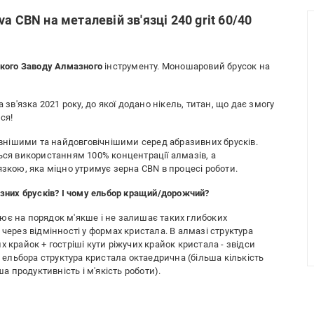
a CBN на металевій зв'язці 240 grit 60/40
кого Заводу Алмазного
інструменту. Моношаровий брусок на
 зв'язка 2021 року, до якої додано нікель, титан, що дає змогу
ся!
нішими та найдовговічнішими серед абразивних брусків.
ься використанням 100% концентрації алмазів, а
язкою, яка міцно утримує зерна CBN в процесі роботи.
азних брусків? І чому ельбор кращий/дорожчий?
рацює на порядок м'якше і не залишає таких глибоких
через відмінності у формах кристала. В алмазі структура
 крайок + гостріші кути ріжучих крайок кристала - звідси
в ельбора структура кристала октаедрична (більша кількість
ша продуктивність і м'якість роботи).