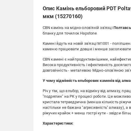
Опис Камінь ельборовий PDT Poltav
мкм (15270160)
CBN камінь на мідно-олов'яній зв'язці
Полтавсь
бланку для точилок Hapstone
Камені йдуть на новій зв'язці М1001 - поліпшена
каменю працювати довше і менше засолювати
CBN камені є найпродуктивнішими, найефектив
Висока продуктивність і ефективність досягаєт
довговічність - металевою Мідно-олов'яною зв'
У чому відмінність ельборових каменів від алм
Річ у тім, що ельбор, на відміну від алмазу, п
"подряпин" на РК у процесі роботи. Це можливо 
кристала тетраедрична (менша кількість ріжучих
настільки не бажана "агресивність" алмазу), а 
ріжучих крайок + менш гострі кути - звідси біль
Характеристики: