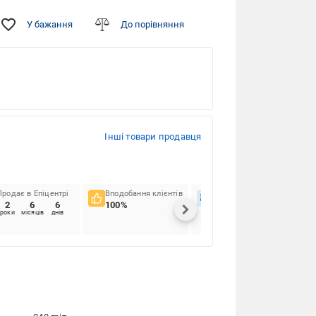
У бажання
До порівняння
Інші товари продавця
Продає в Епіцентрі
Вподобання клієнтів
Вчасність доставок
2
6
6
100%
96.88%
роки
місяців
днів