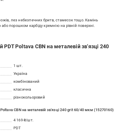
ожів, лез небезпечних бритв, стамесок тощо. Камінь
або порошком карбіду кремнію на рівній поверхні.
 PDT Poltava CBN на металевій зв'язці 240
1 шт.
Україна
комбінований
класична
різнокольоровий
oltava CBN на металевій зв'язці 240 grit 60/40 мкм (15270160)
4 169 ₴/шт.
PDT