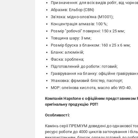
Призначення: для всіх видів робіт, від чорн
Абразив: Ельбор (CBN)
Зв'язка: мідно-олов'яна (М1001);
Концентрація алмазів: 100 %;
Розмір "робочої" поверхні: 150 х 25 мм;
Товщина шару: 3 мм;
Розмір бруска з бланком: 160 х 25 х 6 мм;
Бланк: алюміній;
Фаска: зроблена;
Підготовлений до роботи: готовий;
Гравірування на бланку: офіційне гравірува
Упаковка: фірмовий блістер, паспорт;
МОР: олеїнова кислота, масло або WD-40.
Компанія Hapstone є офіційним представником 
оригінальну продукцію PDT!
Особливості:
Камінь серії ПРЕМІУМ доведені до однакової то
ресурс роботи до 4000 циклів заточування і біл
використанням, брусок одразу готовий до робот