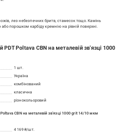
ожів, лез небезпечних бритв, стамесок тощо. Камінь
або порошком карбіду кремнію на рівній поверхні.
 PDT Poltava CBN на металевій зв'язці 1000
1 шт.
Україна
комбінований
класична
різнокольоровий
oltava CBN на металевій зв'язці 1000 grit 14/10 мкм
4 169 ₴/шт.