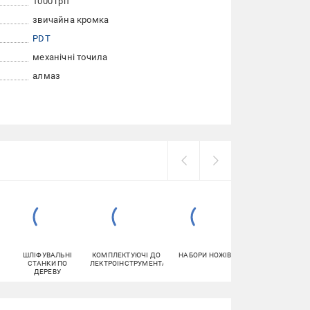
1000 гріт
звичайна кромка
PDT
механічні точила
алмаз
ШЛІФУВАЛЬНІ
КОМПЛЕКТУЮЧІ ДО
НАБОРИ НОЖІВ
СОКИРИ ТА
СТАНКИ ПО
ЕЛЕКТРОІНСТРУМЕНТА
КОЛУНИ
ДЕРЕВУ