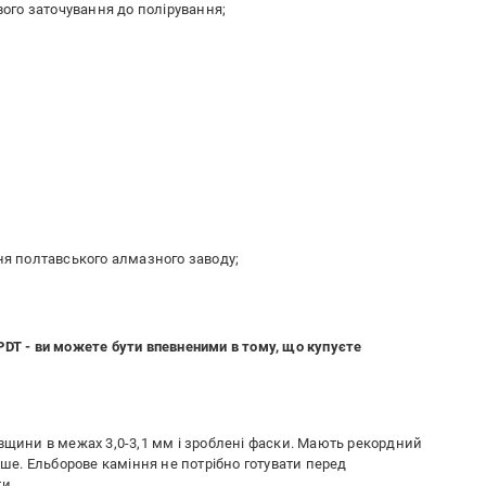
ового заточування до полірування;
ння полтавського алмазного заводу;
PDT - ви можете бути впевненими в тому, що купуєте
вщини в межах 3,0-3,1 мм і зроблені фаски. Мають рекордний
ьше. Ельборове каміння не потрібно готувати перед
и.