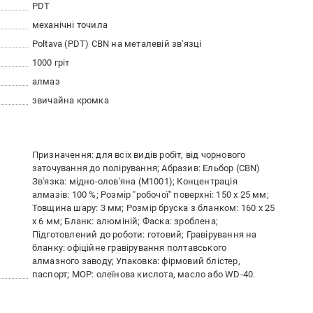
PDT
механічні точила
Poltava (PDT) CBN на металевій зв'язці
1000 гріт
алмаз
звичайна кромка
Призначення: для всіх видів робіт, від чорнового
заточування до полірування; Абразив: Ельбор (CBN)
Зв'язка: мідно-олов'яна (М1001); Концентрація
алмазів: 100 %; Розмір "робочої" поверхні: 150 х 25 мм;
Товщина шару: 3 мм; Розмір бруска з бланком: 160 х 25
х 6 мм; Бланк: алюміній; Фаска: зроблена;
Підготовлений до роботи: готовий; Гравірування на
бланку: офіційне гравірування полтавського
алмазного заводу; Упаковка: фірмовий блістер,
паспорт; МОР: олеїнова кислота, масло або WD-40.