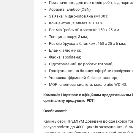
Призначення: для всіх видів робіт, від чорн
Абразив: Ельбор (CBN)
Зв'язка: мідно-олов'яна (М1001);
Концентрація алмазів: 100 %;
Розмір "робочої" поверхні: 150 х 25 мм;
Товщина шару: 3 мм;
Розмір бруска з бланком: 160 х 25 х 6 мм;
Бланк: алюміній;
Фаска: зроблена;
Підготовлений до роботи: готовий;
Гравірування на бланку: офіційне гравірува
Упаковка: фірмовий блістер, паспорт;
МОР: олеїнова кислота, масло або WD-40.
Компанія Hapstone є офіційним представником 
оригінальну продукцію PDT!
Особливості:
Камінь серії ПРЕМІУМ доведені до однакової то
ресурс роботи до 4000 циклів заточування і біл
використанням, брусок одразу готовий до робот