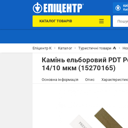
КИ
Киї
КАТАЛОГ ТОВАРІВ
Епіцентр К
Каталог
Туристичні товари ⛺
Но
Камінь ельборовий PDT Pol
14/10 мкм (15270165)
Основна інформація
Опис
Характеристи