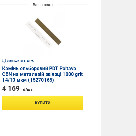
залишити відгук
Камінь ельборовий PDT Poltava
CBN на металевій зв'язці 1000 grit
14/10 мкм (15270165)
4 169
₴/шт.
КУПИТИ