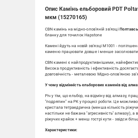
Опис Камінь ельборовий PDT Poltav
мкм (15270165)
CBN камінь на мідно-олов'яній зв'язці
Полтавсь
бланку для точилок Hapstone
Камені йдуть на новій зв'язці М1001 - поліпшена
каменю працювати довше і менше засолювати
CBN камені є найпродуктивнішими, найефектив
Висока продуктивність і ефективність досягаєт
довговічність - металевою Мідно-олов'яною зв'
У чому відмінність ельборових каменів від алм
Річ у тім, що ельбор, на відміну від алмазу, п
"подряпин" на РК у процесі роботи. Це можливо 
кристала тетраедрична (менша кількість ріжучих
настільки не бажана "агресивність" алмазу), а 
ріжучих крайок + менш гострі кути - звідси біль
Характеристики: