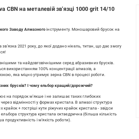
a CBN на металевій зв'язці 1000 grit 14/10
кого Заводу Алмазного
інструменту. Моношаровий брусок на
 зв'язка 2021 року, до якої додано нікель, титан, що дає змогу
ся!
нішими та найдовговічнішими серед абразивних брусків.
ься використанням 100% концентрації алмазів, а
язкою, яка міцно утримує зерна CBN в процесі роботи.
азних брусків? І чому ельбор кращий/дорожчий?
рацює на порядок м'якше і не залишає таких глибоких
через відмінності у формах кристала. В алмазі структура
 крайок + гостріші кути ріжучих крайок кристала - звідси
в ельбора структура кристала октаедрична (більша кількість
ша продуктивність і м'якість роботи).