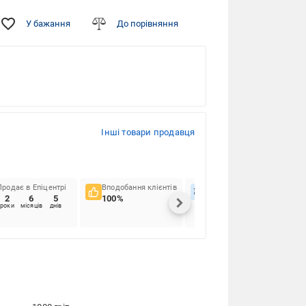
У бажання
До порівняння
Інші товари продавця
Продає в Епіцентрі
Вподобання клієнтів
Вчасність доставок
2
6
5
100%
96.88%
роки
місяців
днів