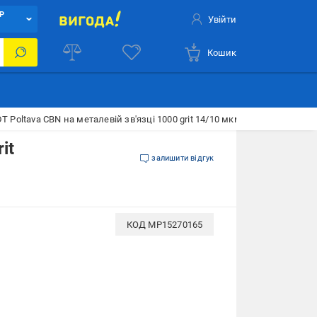
Р
Увійти
Кошик
 Poltava CBN на металевій зв'язці 1000 grit 14/10 мкм (15270165)
it
залишити відгук
КОД
MP15270165