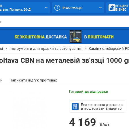
ЇВ
ЕПІЦЕНТ
ІНФОРМАЦІЯ
в, вул. Полярна, 20-Д
БІЗНЕС
жі
Інструменти для правки та заточування
Камінь ельборовий PDT
tava CBN на металевій зв'язці 1000 gr
ки
Написати відгук про товар
Готовий до відправки
Безкоштовна доставка
в поштомати Епіцентр
4 169
₴/шт.