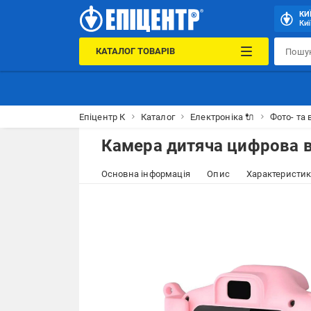
КИ
Киї
КАТАЛОГ ТОВАРІВ
Епіцентр К
Каталог
Електроніка 🔌
Фото- та 
Камера дитяча цифрова в
Основна інформація
Опис
Характеристи