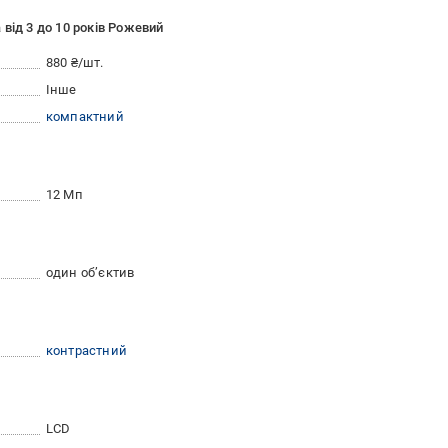
від 3 до 10 років Рожевий
880 ₴/шт.
Інше
компактний
12 Мп
один об’єктив
контрастний
LCD