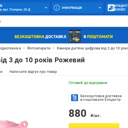
ЇВ
ЕПІЦЕНТ
ІНФОРМАЦІЯ
в, вул. Полярна, 20-Д
БІЗНЕС
відеотехніка
Фотоапарати
Камера дитяча цифрова від 3 до 10 рок
ід 3 до 10 років Рожевий
ки
Написати відгук про товар
Готовий до відправки
Безкоштовна доставка
в поштомати Епіцентр
880
₴/шт.