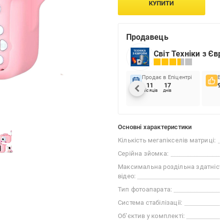
КУПИТИ
Продавець
Світ Техніки з Є
Продає в Епіцентрі
11
17
місяців
днів
Основні характеристики
Кількість мегапікселів матриці:
Серійна зйомка:
Максимальна роздільна здатніс
відео:
Тип фотоапарата:
Система стабілізації:
Об’єктив у комплекті: