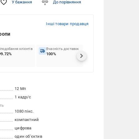
У бажання
До порівняння
Інші товари продавця
вропи
Вподобання клієнтів
Вчасність доставок
99.72%
100%
12 Мп
1 кадр/с
ть
1080 пікс.
компактний
цифрова
один об’єктив