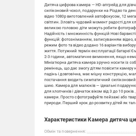
Дитяча цифрова камера — HD-апгрейд для дівчато
силіконовий чохол, подарунки на Різдво та ден
відео 1080p виготовлений автофокусом, 12 мега
світлин. Зловіть чудовий момент радості для х
великою головою діти можуть робити фотографії
Надійність і множинність функцій Нові барвист
функцій: фотозніманням, записуванням відео, 
режим фото та відео додано 16 варіантів вибор
життя. Потужний термін експлуатації батареї 
2-3 години, автоматичне вимкнення, якщо нема
Мініатюрна дитяча камера зручно носити із с
ремінець, що дає змогу дітям повісити камеру 
падінь і довговічна, має міцну конструкцію, мал
постачання входить симпатичний силіконовий ч
шию. Камера для малюків — ідеальні подарунки
для хлопчиків і дівчаток віком від 3 до 10 рок
камери. Просто сфотографуйте пейзажі або твар
природи. Перший крок до розвитку дітей як тал
Характеристики Камера дитяча циф
Обмін та повернення: