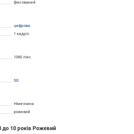
фіксований
цифрова
1 кадр/с
1080 пікс.
SD
Німеччина
рожевий
 до 10 років Рожевий