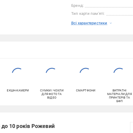
Бренд:
Тип карти пам'яті:
Всі характеристики
ЕКШН-КАМЕРИ
СУМКИ І ЧОХЛИ
СМАРТФОНИ
ВИТРАТНІ
ДЛЯ ФОТО ТА
МАТЕРІАЛИ ДЛЯ
ВІДЕО
ПРИНТЕРІВ ТА
БФП
 до 10 років Рожевий