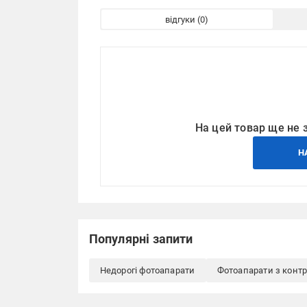
відгуки
На цей товар ще не 
Н
Популярні запити
Недорогі фотоапарати
Фотоапарати з конт