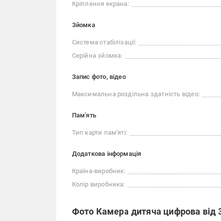
Кріплення екрана:
Зйомка
Система стабілізації:
Серійна зйомка:
Запис фото, відео
Максимальна роздільна здатність відео:
Пам'ять
Тип карти пам'яті:
Додаткова інформація
Країна-виробник:
Колір виробника:
Фото Камера дитяча цифрова від 3