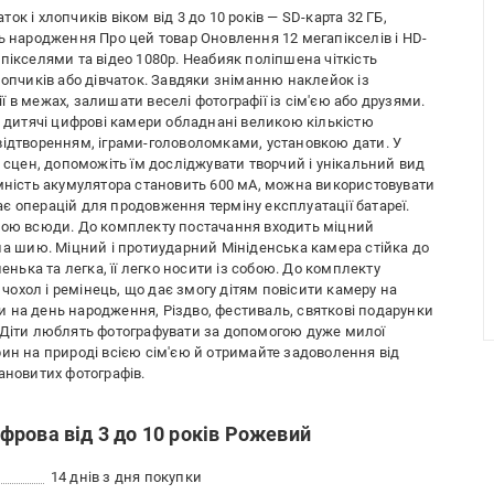
к і хлопчиків віком від 3 до 10 років — SD-карта 32 ГБ,
ь народження Про цей товар Оновлення 12 мегапікселів і HD-
пікселями та відео 1080p. Неабияк поліпшена чіткість
лопчиків або дівчаток. Завдяки зніманню наклейок із
 в межах, залишати веселі фотографії із сім'єю або друзями.
і дитячі цифрові камери обладнані великою кількістю
відтворенням, іграми-головоломками, установкою дати. У
у сцен, допоможіть їм досліджувати творчий і унікальний вид
Ємність акумулятора становить 600 мА, можна використовувати
є операцій для продовження терміну експлуатації батареї.
обою всюди. До комплекту постачання входить міцний
на шию. Міцний і протиударний Мініденська камера стійка до
енька та легка, її легко носити із собою. До комплекту
охол і ремінець, що дає змогу дітям повісити камеру на
 на день народження, Різдво, фестиваль, святкові подарунки
ів. Діти люблять фотографувати за допомогою дуже милої
ин на природі всією сім'єю й отримайте задоволення від
ановитих фотографів.
рова від 3 до 10 років Рожевий
14 днів з дня покупки