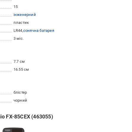
15
інженерний
пластик
LR44
сонячна батарея
3 міс.
7.7 см
16.55 см
блістер
чорний
io FX-85CEX (463055)