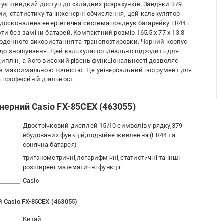
чує швидкий доступ до складних розрахунків. Завдяки 379
, статистику та інженерні обчислення, цей калькулятор
Вдосконалена енергетична система поєднує батарейку LR44 і
и без заміни батарей. Компактний розмір 165.5 x 77 x 13.8
 щоденного використання та транспортировки. Чорний корпус
ь до зношування. Цей калькулятор ідеально підходить для
иплін, а його високий рівень функціональності дозволяє
я з максимальною точністю. Це універсальний інструмент для
та професійній діяльності.
нерний Casio FX-85CEX (463055)
Двострічковий дисплей 15/10 символів у рядку,379
вбудованих функцій,подвійне живлення (LR44 та
сонячна батарея)
тригонометричні,логарифмічні,статистичні та інші
розширені математичні функції
Casio
 Casio FX-85CEX (463055)
Китай