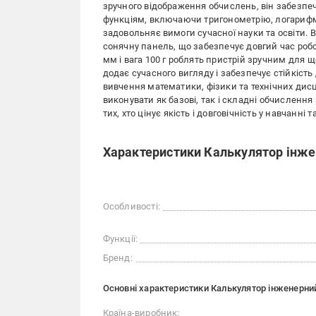
зручного відображення обчислень, він забезпе
функціям, включаючи тригонометрію, логарифми
задовольняє вимоги сучасної науки та освіти. 
сонячну панель, що забезпечує довгий час робот
мм і вага 100 г роблять пристрій зручним для
додає сучасного вигляду і забезпечує стійкіст
вивчення математики, фізики та технічних дисц
виконувати як базові, так і складні обчисленн
тих, хто цінує якість і довговічність у навчанні 
Характеристики Калькулятор інже
Особливості:
Функції:
Бренд:
Основні характеристики Калькулятор інженерний
Країна-виробник: