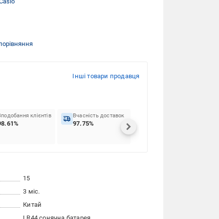
Casio
порівняння
Інші товари продавця
Вподобання клієнтів
Вчасність доставок
98.61%
97.75%
15
3 міс.
Китай
LR44
сонячна батарея