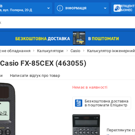
ЇВ
ЕПІЦЕНТ
ІНФОРМАЦІЯ
в, вул. Полярна, 20-Д
БІЗНЕС
сне обладнання
Калькулятори
Casio
Калькулятор інженерний 
Casio FX-85CEX (463055)
ки
Написати відгук про товар
Немає в наявності
Безкоштовна доставка
в поштомати Епіцентр
Переглянути сх