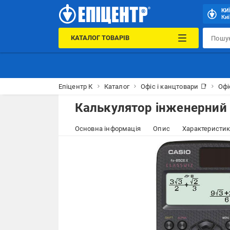
КИ
Киї
КАТАЛОГ ТОВАРІВ
Епіцентр К
Каталог
Офіс і канцтовари 📑
Офі
Калькулятор інженерний 
Основна інформація
Опис
Характеристи