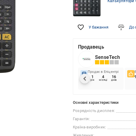
Калькулятори 
У бажання
До 
Продавець
SenseTech
Продає в Епіцентрі
1
4
16
рік
місяці
днів
Основні характеристики
Розрядність дисплея:
Гарантія:
Країна-виробник:
Живлення: