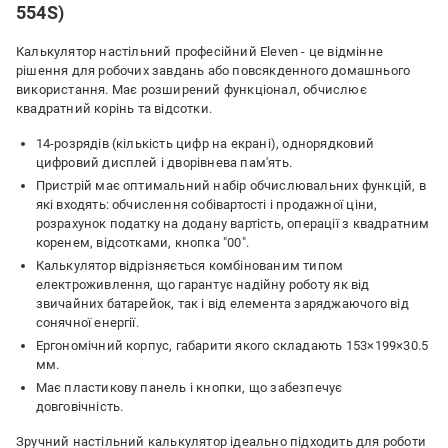
554S)
Калькулятор настільний професійний Eleven - це відмінне
рішення для робочих завдань або повсякденного домашнього
використання. Має розширений функціонал, обчислює
квадратний корінь та відсотки.
14-розрядів (кількість цифр на екрані), однорядковий
цифровий дисплей і дворівнева пам'ять.
Пристрій має оптимальний набір обчислювальних функцій, в
які входять: обчислення собівартості і продажної ціни,
розрахунок податку на додану вартість, операції з квадратним
коренем, відсотками, кнопка "00".
Калькулятор відрізняється комбінованим типом
електроживлення, що гарантує надійну роботу як від
звичайних батарейок, так і від елемента заряджаючого від
сонячної енергії.
Ергономічний корпус, габарити якого складають 153×199×30.5
мм.
Має пластикову панель і кнопки, що забезпечує
довговічність.
Зручний настільний калькулятор ідеально підходить для роботи