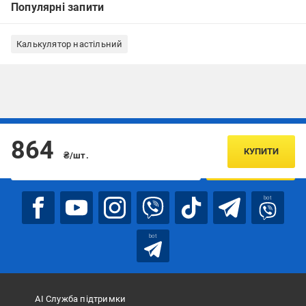
Популярні запити
Калькулятор настільний
Підписуйтесь, щоб дізнаватись першим про акції та пропозиції
864
КУПИТИ
₴/шт.
ПІДПИСАТИСЯ
bot
bot
АІ Служба підтримки