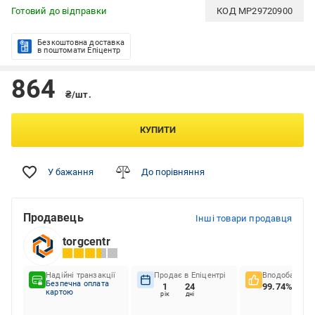
Готовий до відправки
КОД
MP29720900
Безкоштовна доставка
в поштомати Епіцентр
864
₴/шт.
КУПИТИ
У бажання
До порівняння
Продавець
Інші товари продавця
torgcentr
Надійні транзакції
Продає в Епіцентрі
Вподобання к
Безпечна оплата
1
24
99.74%
картою
рік
дні