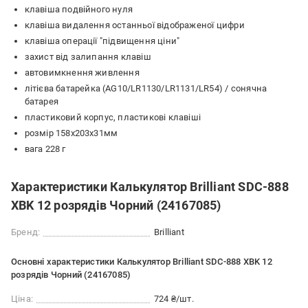
клавіша подвійного нуля
клавіша видалення останньої відображеної цифри
клавіша операції "підвищення ціни"
захист від залипання клавіш
автовимкнення живлення
літієва батарейка (AG10/LR1130/LR1131/LR54) / сонячна
батарея
пластиковий корпус, пластикові клавіші
розмір 158х203х31мм
вага 228 г
Характеристики Калькулятор Brilliant SDC-888
ХBK 12 розрядів Чорний (24167085)
Бренд:
Brilliant
Основні характеристики Калькулятор Brilliant SDC-888 ХBK 12
розрядів Чорний (24167085)
Ціна:
724 ₴/шт.