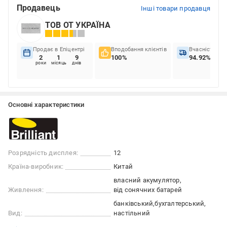
Продавець
Інші товари продавця
ТОВ ОТ УКРАЇНА
Продає в Епіцентрі
Вподобання клієнтів
Вчасність до
2
1
9
100%
94.92%
роки
місяць
днів
Основні характеристики
Розрядність дисплея:
12
Країна-виробник:
Китай
власний акумулятор
Живлення:
від сонячних батарей
банківський
бухгалтерський
Вид:
настільний