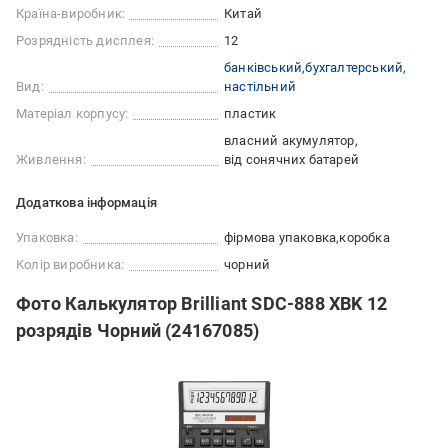
Країна-виробник:
Китай
Розрядність дисплея:
12
банківський
бухгалтерський
Вид:
настільний
Матеріал корпусу:
пластик
власний акумулятор
Живлення:
від сонячних батарей
Додаткова інформація
Упаковка:
фірмова упаковка
коробка
Колір виробника:
чорний
Фото Калькулятор Brilliant SDC-888 ХBK 12
розрядів Чорний (24167085)