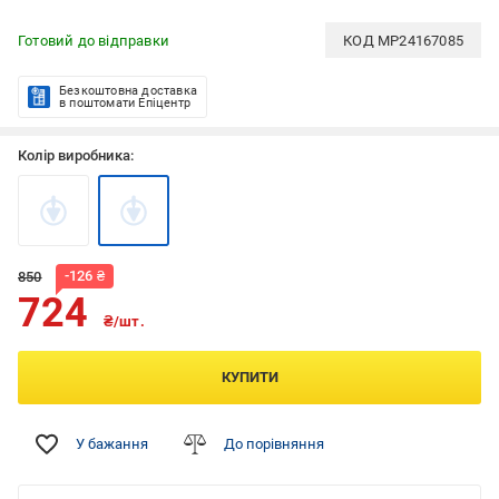
Готовий до відправки
КОД
MP24167085
Безкоштовна доставка
в поштомати Епіцентр
Колір виробника:
-
126
₴
850
724
₴/шт.
КУПИТИ
У бажання
До порівняння