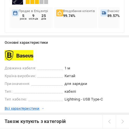
Продає в Епіцентрі
Вподобання клієнтів
Вчасність до
5
9
25
99.74%
89.57%
років
місяців
днів
Основні характеристики
Довжина кабеля:
1 м
Країна-виробник:
Китай
Призначення:
для зарядки
Тип:
кабелі
Тип кабелю:
Lightning - USB Type-C
Всі характеристики
Також купують з категорій