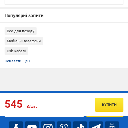
Популярні запити
Все для походу
Мобільні телефони
Usb кабелі
Кабелі для зарядки
Показати ще 1
Підписуйтесь, щоб дізнаватись першим про акції та пропозиції
545
КУПИТИ
₴/шт.
ПІДПИСАТИСЯ
bot