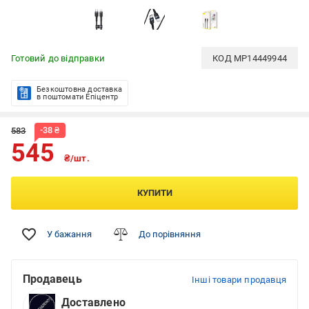
Готовий до відправки
КОД
MP14449944
Безкоштовна доставка
в поштомати Епіцентр
-
38
₴
583
545
₴/шт.
КУПИТИ
У бажання
До порівняння
Продавець
Інші товари продавця
Доставлено