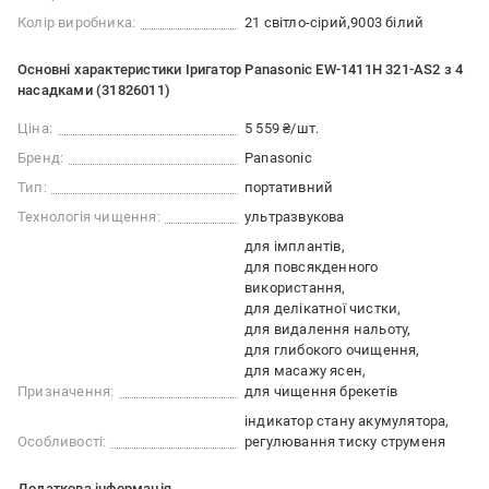
Колір виробника:
21 світло-сірий
9003 білий
Основні характеристики Іригатор Panasonic EW-1411H 321-AS2 з 4
насадками (31826011)
Ціна:
5 559 ₴/шт.
Бренд:
Panasonic
Тип:
портативний
Технологія чищення:
ультразвукова
для імплантів
для повсякденного
використання
для делікатної чистки
для видалення нальоту
для глибокого очищення
для масажу ясен
Призначення:
для чищення брекетів
індикатор стану акумулятора
Особливості:
регулювання тиску струменя
Додаткова інформація