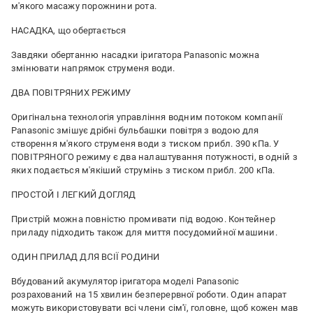
м'якого масажу порожнини рота.
НАСАДКА, що обертається
Завдяки обертанню насадки іригатора Panasonic можна
змінювати напрямок струменя води.
ДВА ПОВІТРЯНИХ РЕЖИМУ
Оригінальна технологія управління водним потоком компанії
Panasonic змішує дрібні бульбашки повітря з водою для
створення м'якого струменя води з тиском прибл. 390 кПа. У
ПОВІТРЯНОГО режиму є два налаштування потужності, в одній з
яких подається м'якіший струмінь з тиском прибл. 200 кПа.
ПРОСТОЙ І ЛЕГКИЙ ДОГЛЯД
Пристрій можна повністю промивати під водою. Контейнер
приладу підходить також для миття посудомийної машини.
ОДИН ПРИЛАД ДЛЯ ВСІЇ РОДИНИ
Вбудований акумулятор іригатора моделі Panasonic
розрахований на 15 хвилин безперервної роботи. Один апарат
можуть використовувати всі члени сім'ї, головне, щоб кожен мав