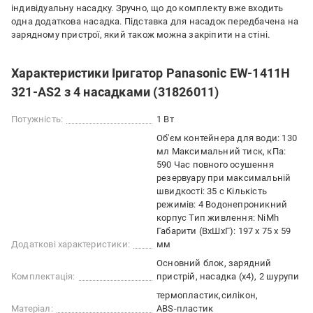
індивідуальну насадку. Зручно, що до комплекту вже входить
одна додаткова насадка. Підставка для насадок передбачена на
зарядному пристрої, який також можна закріпити на стіні.
Характеристики Іригатор Panasonic EW-1411H
321-AS2 з 4 насадками (31826011)
Потужність:
1 Вт
Об'єм контейнера для води: 130
мл Максимальний тиск, кПа:
590 Час повного осушення
резервуару при максимальній
швидкості: 35 с Кількість
режимів: 4 Водонепроникний
корпус Тип живлення: NiMh
Габарити (ВхШхГ): 197 х 75 х 59
Додаткові характеристики:
мм
Основний блок, зарядний
Комплектація:
пристрій, насадка (x4), 2 шурупи
термопластик
силікон
Матеріал:
ABS-пластик