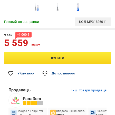
Готовий до відправки
КОД
MP31826011
-
4 000
₴
9 559
5 559
₴/шт.
КУПИТИ
У бажання
До порівняння
Продавець
Інші товари продавця
PanaDom
Продає в Епіцентрі
Вподобання клієнтів
Вчасність до