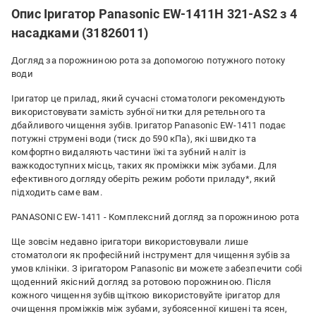
Опис Іригатор Panasonic EW-1411H 321-AS2 з 4
насадками (31826011)
Догляд за порожниною рота за допомогою потужного потоку
води
Іригатор це прилад, який сучасні стоматологи рекомендують
використовувати замість зубної нитки для ретельного та
дбайливого чищення зубів. Іригатор Panasonic EW-1411 подає
потужні струмені води (тиск до 590 кПа), які швидко та
комфортно видаляють частини їжі та зубний наліт із
важкодоступних місць, таких як проміжки між зубами. Для
ефективного догляду оберіть режим роботи приладу*, який
підходить саме вам.
PANASONIC EW-1411 - Комплексний догляд за порожниною рота
Ще зовсім недавно іригатори використовували лише
стоматологи як професійний інструмент для чищення зубів за
умов клініки. З іригатором Panasonic ви можете забезпечити собі
щоденний якісний догляд за ротовою порожниною. Після
кожного чищення зубів щіткою використовуйте іригатор для
очищення проміжків між зубами, зубоясенної кишені та ясен,