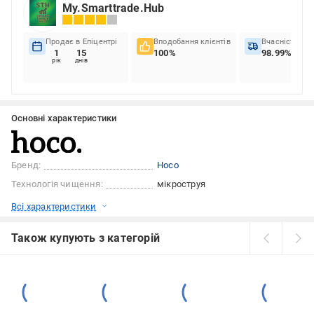
My.Smarttrade.Hub
Продає в Епіцентрі
Вподобання клієнтів
Вчасність до
1
15
100%
98.99%
рік
днів
Основні характеристики
Бренд:
Hoco
Технологія чищення:
мікроструя
Всі характеристики
Також купують з категорій