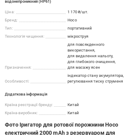
водонепроникний (HP61)
Ціна:
1 170 ₴/шт.
Бренд:
Hoco
Тип:
портативний
Технологія чищення:
мікроструя
для повсякденного
використання
для видалення нальоту
для глибокого очищення
Призначення:
для масажу ясен
індикатор стану акумулятора
Особливості:
регулювання тиску струменя
Додаткова інформація
Країна реєстрації бренду:
Китай
Країна-виробник:
Китай
Фото Іригатор для ротової порожнини Hoco
електричний 2000 mAh з резервуаром для