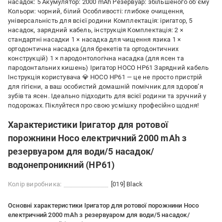
насадок: 5 Акумулятор: 2000 mAh Резервуар: збільшеного об’єму
Кольори: чорний, білий Особливості: глибоке очищення,
універсальність для всієї родини Комплектація: іригатор, 5
насадок, зарядний кабель, інструкція Комплектація: 2 ×
стандартні насадки 1 × насадка для чищення язика 1 ×
ортодонтична насадка (для брекетів та ортодонтичних
конструкцій) 1 × пародонтологічна насадка (для ясен та
пародонтальних кишень) Іригатор HOCO HP61 Зарядний кабель
Інструкція користувача 💎 HOCO HP61 — це не просто пристрій
для гігієни, а ваш особистий домашній помічник для здоров’я
зубів та ясен. Ідеально підходить для всієї родини та зручний у
подорожах. Піклуйтеся про свою усмішку професійно щодня!
Характеристики Іригатор для ротової
порожнини Hoco електричний 2000 mAh з
резервуаром для води/5 насадок/
водонепроникний (HP61)
Колір виробника:
[019] Black
Основні характеристики Іригатор для ротової порожнини Hoco
електричний 2000 mAh з резервуаром для води/5 насадок/