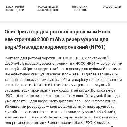
ЕЛЕКТРИЧНІ
НАСАДКИ ДЛЯ
ПРАЛЬНИЙ
СКОВОРІДКИ
ЗУБНІ ЩІТКИ
ЗУБНИХ ЩІТОК
ПОРОШОК
Опис Іригатор для ротової порожнини Hoco
електричний 2000 mAh з резервуаром для
води/5 насадок/водонепроникний (HP61)
Іригатор для ротової порожнини HOCO HP61, електричний,
2000mAh, 5 насадок, водонепроникний HOCO HP61 — це сучасний
та надійний іригатор для глибокого догляду за зубами й яснами.
Він ефективно очищує міжзубні проміжки, видаляє залишки їжі
та наліт, а також допомагає запобігати карієсу та захворюванням
ясен. Переваги HOCO HP61: Глибоке очищення — потужний
струмінь води проникає у важкодоступні місця. Вологозахист
IPX7 — безпечне використання навіть у ванній чи душі. 5 насадок
у комплекті — для щоденного догляду, ясен, брекетів та язика.
Збільшений резервуар — менше доливань, більше зручності.
Дизайн і портативність — стильні кольори (чорний або білий),
компактний і легкий. ⚙️ Технічні характеристики: Тип: іригатор
для ротової порожнини Водонепроникність: IPX7 Кількість