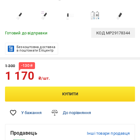
Готовий до відправки
КОД
MP29178344
Безкоштовна доставка
в поштомати Епіцентр
-
130
₴
1 300
1 170
₴/шт.
КУПИТИ
У бажання
До порівняння
Продавець
Інші товари продавця