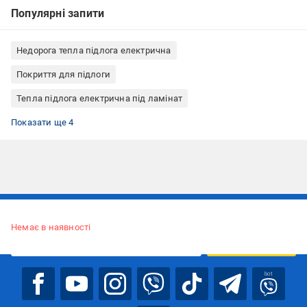
Популярні запити
Недорога тепла підлога електрична
Покриття для підлоги
Тепла підлога електрична під ламінат
Тепла підлога електрична під плитку
Тепла підлога електрична під линолеум
Тепла підлога електрична під паркет
Килимок з підігрівом
Показати ще 4
Підписуйтесь, щоб дізнаватись першим про акції та пропозиції
Немає в наявності
ПІДПИСАТИСЯ
bot