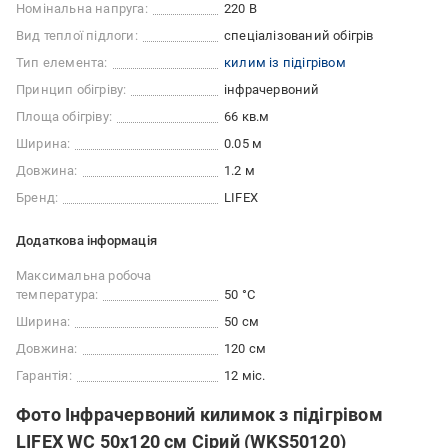
Номінальна напруга:
220 В
Вид теплої підлоги:
спеціалізований обігрів
Тип елемента:
килим із підігрівом
Принцип обігріву:
інфрачервоний
Площа обігріву:
66 кв.м
Ширина:
0.05 м
Довжина:
1.2 м
Бренд:
LIFEX
Додаткова інформація
Максимальна робоча
температура:
50 °C
Ширина:
50 см
Довжина:
120 см
Гарантія:
12 міс.
Фото Інфрачервоний килимок з підігрівом
LIFEX WC 50х120 см Сірий (WKS50120)