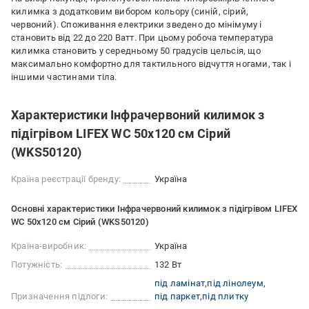
килимка з додатковим вибором кольору (синій, сірий,
червоний). Споживання електрики зведено до мінімуму і
становить від 22 до 220 Ватт. При цьому робоча температура
килимка становить у середньому 50 градусів цельсія, що
максимально комфортно для тактильного відчуття ногами, так і
іншими частинами тіла.
Характеристики Інфрачервоний килимок з
підігрівом LIFEX WC 50х120 см Сірий
(WKS50120)
Країна реєстрації бренду:
Україна
Основні характеристики Інфрачервоний килимок з підігрівом LIFEX
WC 50х120 см Сірий (WKS50120)
Країна-виробник:
Україна
Потужність:
132 Вт
під ламінат
під лінолеум
Призначення підлоги:
під паркет
під плитку