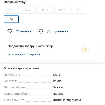
Площа обігріву:
0.55
0.76
0.87
0.97
1.1
66
У бажання
До порівняння
Продавець товару:
Evame Shop
Інші товари продавця
Основні характеристики
Потужність:
132 Вт
Гарантія:
12 міс.
Площа обігріву:
66 кв.м
Країна-виробник:
Україна
Тип елемента:
килим із підігрівом