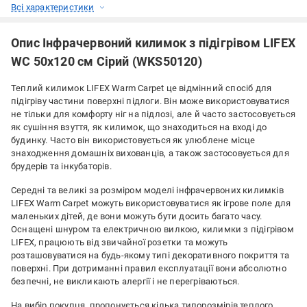
Всі характеристики
Опис Інфрачервоний килимок з підігрівом LIFEX
WC 50х120 см Сірий (WKS50120)
Теплий килимок LIFEX Warm Carpet це відмінний спосіб для
підігріву частини поверхні підлоги. Він може використовуватися
не тільки для комфорту ніг на підлозі, але й часто застосовується
як сушіння взуття, як килимок, що знаходиться на вході до
будинку. Часто він використовується як улюблене місце
знаходження домашніх вихованців, а також застосовується для
брудерів та інкубаторів.
Середні та великі за розміром моделі інфрачервоних килимків
LIFEX Warm Carpet можуть використовуватися як ігрове поле для
маленьких дітей, де вони можуть бути досить багато часу.
Оснащені шнуром та електричною вилкою, килимки з підігрівом
LIFEX, працюють від звичайної розетки та можуть
розташовуватися на будь-якому типі декоративного покриття та
поверхні. При дотриманні правил експлуатації вони абсолютно
безпечні, не викликають алергії і не перегріваються.
На вибір покупця, пропонується кілька типорозмірів теплого