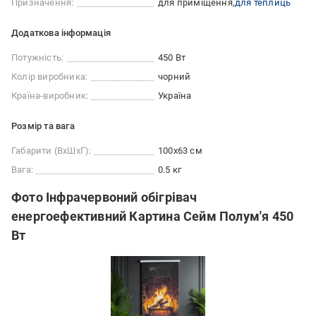
Призначення:
для приміщення
для теплиць
Додаткова інформація
Потужність:
450 Вт
Колір виробника:
чорний
Країна-виробник:
Україна
Розмір та вага
Габарити (ВxШxГ):
100х63 см
Вага:
0.5 кг
Фото Інфрачервоний обігрівач
енергоефективний Картина Сейм Полум'я 450
Вт