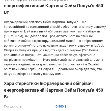
енергоефективний Картина Сейм Полум'я 450
Вт
Інфрачервоний обігрівач Сейм Картина Полум'я — це
інноваційний та ефективний спосіб забезпечити тепло у вашому
приміщенні. Цей настінний обігрівач має компактні габарити
(100 х 63 см), які дозволяють розмістити його на стіні, не
займаючи зайвого простору. Стильний дизайн із зображенням
вогняного полум'я стане яскравим акцентом у вашому інтер'єрі.
Обігрівач Полум'я працює від стандартної мережі (220 Вольт),
споживаючи потужність 450 Вт, що забезпечує ефективне
нагрівання приміщення. Його плівковий нагрівальний елемент
гарантує надійність та довговічність. Виготовлений в Україні,
обігрівач Сейм Картина Полум'я — ідеальний вибір для тих, хто
цінує комфорт та тепло у своєму домі.
Характеристики Інфрачервоний обігрівач
енергоефективний Картина Сейм Полум'я 450
Вт
Потужність:
0-500 Вт