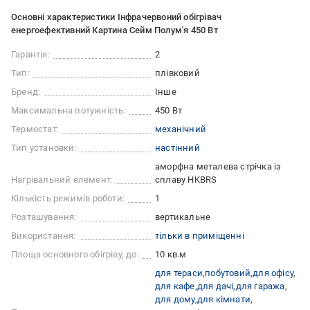
Основні характеристики Інфрачервоний обігрівач
енергоефективний Картина Сейм Полум'я 450 Вт
Гарантія:
2
Тип:
плівковий
Бренд:
Інше
Максимальна потужність:
450 Вт
Термостат:
механічний
Тип установки:
настінний
аморфна металева стрічка із
Нагрівальний елемент:
сплаву HKBRS
Кількість режимів роботи:
1
Розташування:
вертикальне
Використання:
тільки в приміщенні
Площа основного обігріву, до:
10 кв.м
для тераси
побутовий
для офісу
для кафе
для дачі
для гаража
для дому
для кімнати