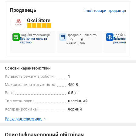
Продавець
Інші товари продавця
Oksi Store
Надійні транзакції
Продає в Епіцентрі
Надійний пар
Безпечна оплата
Епіцентр
9
5
картою
рекомендує
місяців
днів
Основні характеристики
Кількість режимів роботи:
1
Максимальна потужність:
450 Вт
Вага:
0.5 кг
Тип установки:
настінний
Колір виробника:
чорний
Всі характеристики
Опис Інфрачервоний обігрівач