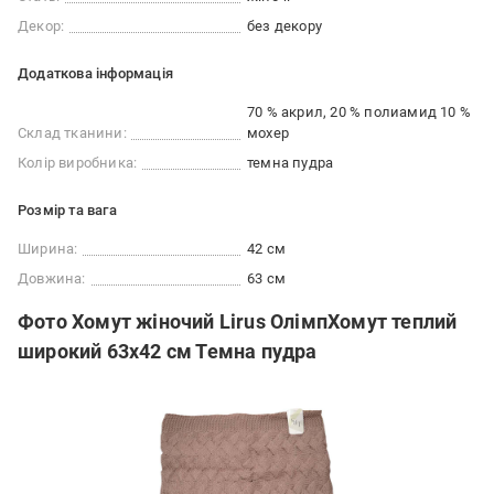
Декор:
без декору
Додаткова інформація
70 % акрил, 20 % полиамид 10 %
Склад тканини:
мохер
Колір виробника:
темна пудра
Розмір та вага
Ширина:
42 см
Довжина:
63 см
Фото Хомут жіночий Lirus ОлімпХомут теплий
широкий 63х42 см Темна пудра