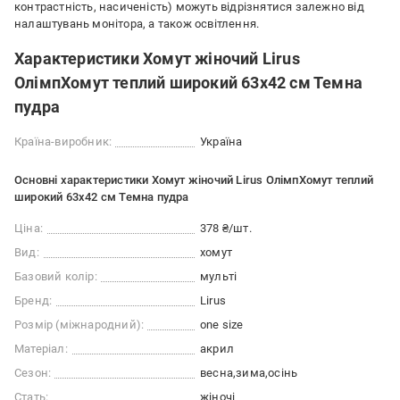
контрастність, насиченість) можуть відрізнятися залежно від
налаштувань монітора, а також освітлення.
Характеристики Хомут жіночий Lirus
ОлімпХомут теплий широкий 63х42 см Темна
пудра
Країна-виробник:
Україна
Основні характеристики Хомут жіночий Lirus ОлімпХомут теплий
широкий 63х42 см Темна пудра
Ціна:
378 ₴/шт.
Вид:
хомут
Базовий колір:
мульті
Бренд:
Lirus
Розмір (міжнародний):
one size
Матеріал:
акрил
Сезон:
весна
зима
осінь
Стать:
жіночі