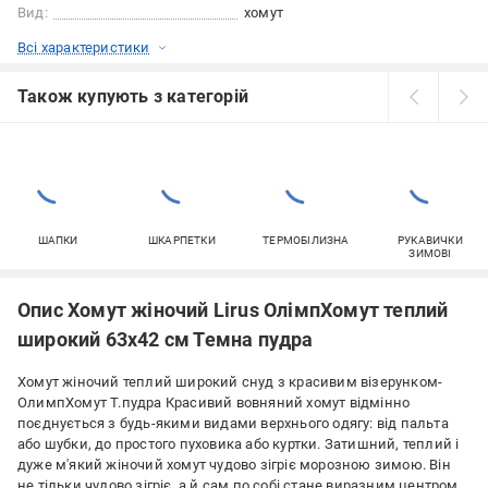
Вид:
хомут
Всі характеристики
Також купують з категорій
ШАПКИ
ШКАРПЕТКИ
ТЕРМОБІЛИЗНА
РУКАВИЧКИ
ЗИМОВІ
Опис Хомут жіночий Lirus ОлімпХомут теплий
широкий 63х42 см Темна пудра
Хомут жіночий теплий широкий снуд з красивим візерунком-
ОлимпХомут Т.пудра Красивий вовняний хомут відмінно
поєднується з будь-якими видами верхнього одягу: від пальта
або шубки, до простого пуховика або куртки. Затишний, теплий і
дуже м'який жіночий хомут чудово зігріє морозною зимою. Він
не тільки чудово зігріє, а й сам по собі стане виразним центром