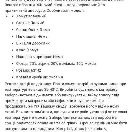
Вашого вбрання. Жіночий снуд – це універсальний та
практичний аксесуар. Особливості моделі:
Хомут вовняний
Стать: Жіночий
Сезон:Осінь-Зима
Підкладка: Нема
Вік: Для дорослих
Клас: Хомут
Наявність прикрас: Нема
Склад: 70% акрил, 20% поліамід 10% мохер
Розмір: 63*42
Країна виробник: Україна
Рекомендації по догляду: Прати хомут потрібно руками лише при
температурі не вище 35-40°C. Вироби із будь-якого матеріалу
забороняється віджимати або викручувати. Зайву вологу слід
промокнути махровим або вафельним рушником. Це
продовжить життя вашому снуду і збереже його у відмінному
стані. Важливо пам'ятати, що сушити вироби у сушарці за високої
температури не можна. Забороняється залишати вироби на
сонці, радіаторах опалення та обігрівачі. Процес сушіння має бути
поступовим та природним. Колір і відтінок (яскравість,