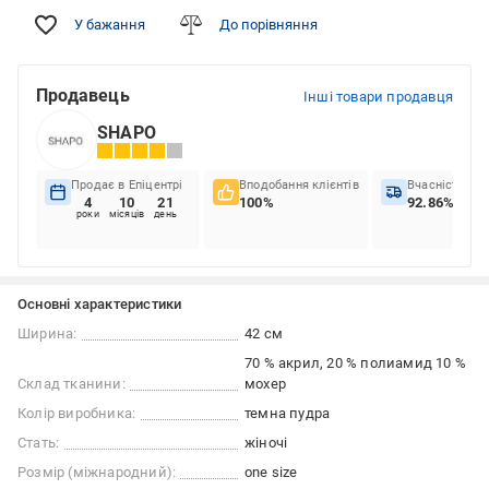
У бажання
До порівняння
Продавець
Інші товари продавця
SHAPO
Продає в Епіцентрі
Вподобання клієнтів
Вчасність до
4
10
21
100%
92.86%
роки
місяців
день
Основні характеристики
Ширина:
42 см
70 % акрил, 20 % полиамид 10 %
Склад тканини:
мохер
Колір виробника:
темна пудра
Стать:
жіночі
Розмір (міжнародний):
one size