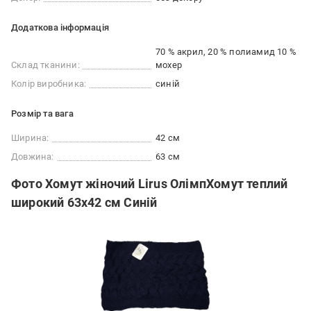
Додаткова інформація
70 % акрил, 20 % полиамид 10 %
Склад тканини:
мохер
Колір виробника:
синій
Розмір та вага
Ширина:
42 см
Довжина:
63 см
Фото Хомут жіночий Lirus ОлімпХомут теплий
широкий 63х42 см Синій