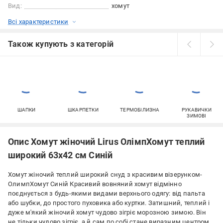
Вид:
хомут
Всі характеристики
Також купують з категорій
ШАПКИ
ШКАРПЕТКИ
ТЕРМОБІЛИЗНА
РУКАВИЧКИ
ЗИМОВІ
Опис Хомут жіночий Lirus ОлімпХомут теплий
широкий 63х42 см Синій
Хомут жіночий теплий широкий снуд з красивим візерунком-
ОлимпХомут Синій Красивий вовняний хомут відмінно
поєднується з будь-якими видами верхнього одягу: від пальта
або шубки, до простого пуховика або куртки. Затишний, теплий і
дуже м'який жіночий хомут чудово зігріє морозною зимою. Він
не тільки чудово зігріє, а й сам по собі стане виразним центром