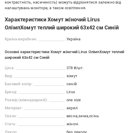
контрастність, насиченість) можуть відрізнятися залежно від
налаштувань монітора, а також освітлення.
Характеристики Хомут жіночий Lirus
ОлімпХомут теплий широкий 63х42 см Синій
Країна-виробник:
Україна
Основні характеристики Хомут жіночий Lirus ОлімпХомут теплий
широкий 63х42 см Синій
Ціна:
378 ₴/шт.
Вид:
хомут
Базовий колір:
синій
Бренд:
Lirus
Розмір (міжнародний):
one size
Матеріал:
акрил
Сезон:
весна
зима
осінь
Стать:
жіночі
Декор:
без декору