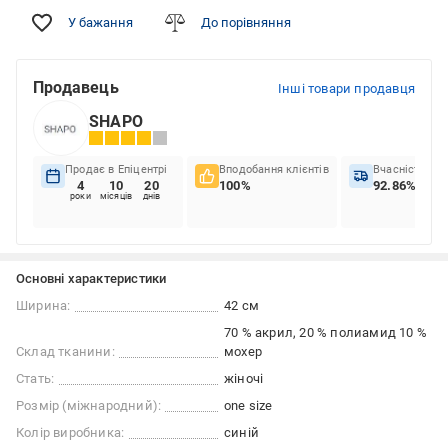
У бажання
До порівняння
Продавець
Інші товари продавця
SHAPO
Продає в Епіцентрі
Вподобання клієнтів
Вчасність до
4
10
20
100%
92.86%
роки
місяців
днів
Основні характеристики
Ширина:
42 см
70 % акрил, 20 % полиамид 10 %
Склад тканини:
мохер
Стать:
жіночі
Розмір (міжнародний):
one size
Колір виробника:
синій