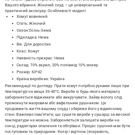
Вашого вбрання. Жіночий снуд – це універсальний та
практичний аксесуар. Особливості моделі:
Хомут вовняний
Стать: Жіночий
Сезон:Осінь-Зима
Підкладка: Нема
Вік: Для дорослих
Клас: Хомут
Наявність прикрас: Нема
Склад: 70% акрил, 20% поліамід 10% мохер
Розмір: 63*42
Країна виробник: Україна
Рекомендації по догляду: Прати хомут потрібно руками лише при
температурі не вище 35-40°C. Вироби із будь-якого матеріалу
забороняється віджимати або викручувати. Зайву вологу слід
промокнути махровим або вафельним рушником. Це
продовжить життя вашому снуду і збереже його у відмінному
стані. Важливо пам'ятати, що сушити вироби у сушарці за високої
температури не можна. Забороняється залишати вироби на
сонці, радіаторах опалення та обігрівачі. Процес сушіння має бути
поступовим та природним. Колір і відтінок (яскравість,