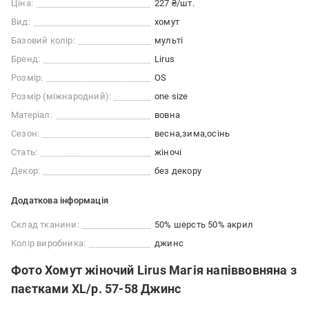
Ціна:
227 ₴/шт.
Вид:
хомут
Базовий колір:
мульті
Бренд:
Lirus
Розмір:
OS
Розмір (міжнародний):
one size
Матеріал:
вовна
Сезон:
весна
зима
осінь
Стать:
жіночі
Декор:
без декору
Додаткова інформація
Склад тканини:
50% шерсть 50% акрил
Колір виробника:
джинс
Фото Хомут жіночий Lirus Магія напіввовняна з
паєтками ХL/р. 57-58 Джинс