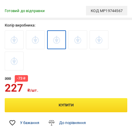
Готовий до відправки
КОД
MP19744567
Колір виробника:
-
73
₴
300
227
₴/шт.
КУПИТИ
У бажання
До порівняння