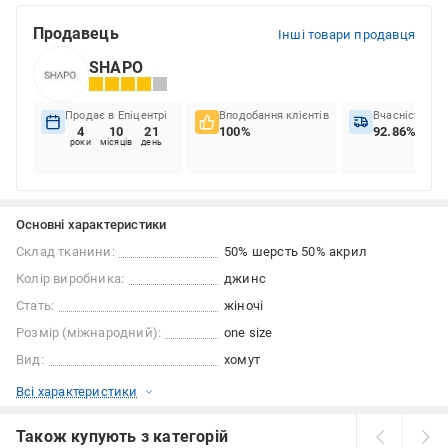
Продавець
Інші товари продавця
SHAPO
Продає в Епіцентрі
Вподобання клієнтів
Вчасність до
4
10
21
100%
92.86%
роки
місяців
день
Основні характеристики
Склад тканини:
50% шерсть 50% акрил
Колір виробника:
джинс
Стать:
жіночі
Розмір (міжнародний):
one size
Вид:
хомут
Всі характеристики
Також купують з категорій