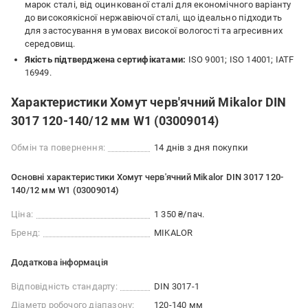
марок сталі, від оцинкованої сталі для економічного варіанту
до високоякісної нержавіючої сталі, що ідеально підходить
для застосування в умовах високої вологості та агресивних
середовищ.
Якість підтверджена сертифікатами:
ISO 9001; ISO 14001; IATF
16949.
Характеристики Хомут черв'ячний Mikalor DIN
3017 120-140/12 мм W1 (03009014)
Обмін та повернення:
14 днів з дня покупки
Основні характеристики Хомут черв'ячний Mikalor DIN 3017 120-
140/12 мм W1 (03009014)
Ціна:
1 350 ₴/пач.
Бренд:
MIKALOR
Додаткова інформація
Відповідність стандарту:
DIN 3017-1
Діаметр робочого діапазону:
120-140 мм