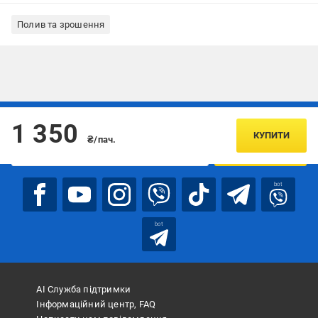
Полив та зрошення
Підписуйтесь, щоб дізнаватись першим про акції та пропозиції
1 350
КУПИТИ
₴/пач.
ПІДПИСАТИСЯ
bot
bot
АІ Служба підтримки
Інформаційний центр, FAQ