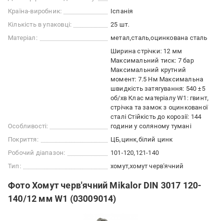
Країна-виробник:
Іспанія
Кількість в упаковці:
25 шт.
Матеріал:
метал
сталь
оцинкована сталь
Ширина стрічки: 12 мм
Максимальний тиск: 7 бар
Максимальний крутний
момент: 7.5 Нм Максимальна
швидкість затягування: 540 ±5
об/хв Клас матеріалу W1: гвинт,
стрічка та замок з оцинкованої
сталі Стійкість до корозії: 144
Особливості:
години у соляному тумані
Покриття:
ЦБ
цинк
білий цинк
Робочий діапазон:
101-120
121-140
Тип:
хомут
хомут черв'ячний
Фото Хомут черв'ячний Mikalor DIN 3017 120-
140/12 мм W1 (03009014)