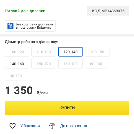
Готовий до відправки
КОД
MP14368076
Безкоштовна доставка
в поштомати Епіцентр
Діаметр робочого діапазону:
100-120
110-130
120-140
130-150
140-160
150-170
160-180
80-100
90-110
1 350
₴/пач.
КУПИТИ
У бажання
До порівняння