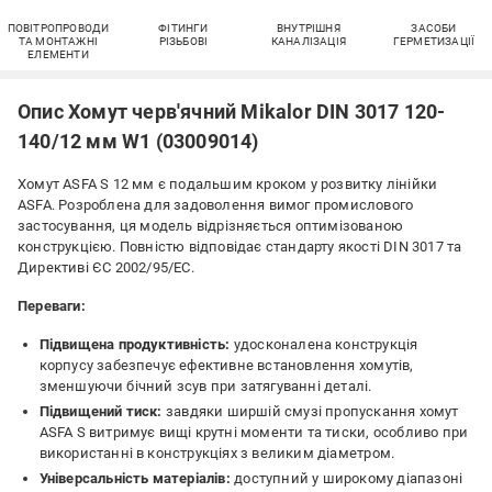
ПОВІТРОПРОВОДИ
ФІТИНГИ
ВНУТРІШНЯ
ЗАСОБИ
ТА МОНТАЖНІ
РІЗЬБОВІ
КАНАЛІЗАЦІЯ
ГЕРМЕТИЗАЦІЇ
ЕЛЕМЕНТИ
Опис Хомут черв'ячний Mikalor DIN 3017 120-
140/12 мм W1 (03009014)
Хомут ASFA S 12 мм є подальшим кроком у розвитку лінійки
ASFA. Розроблена для задоволення вимог промислового
застосування, ця модель відрізняється оптимізованою
конструкцією. Повністю відповідає стандарту якості DIN 3017 та
Директиві ЄС 2002/95/EC.
Переваги:
Підвищена продуктивність:
удосконалена конструкція
корпусу забезпечує ефективне встановлення хомутів,
зменшуючи бічний зсув при затягуванні деталі.
Підвищений тиск:
завдяки ширшій смузі пропускання хомут
ASFA S витримує вищі крутні моменти та тиски, особливо при
використанні в конструкціях з великим діаметром.
Універсальність матеріалів:
доступний у широкому діапазоні