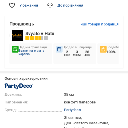
У бажання
До порівняння
Продавець
Інші товари продавця
Svyato v Hatu
Надійні транзакції
Продає в Епіцентрі
Вподобання к
Безпечна оплата
2
3
28
100%
картою
роки
місяці
днів
Основні характеристики
Довжина:
35 см
Наповнення:
конфеті паперове
Бренд:
Partydeco
Зі святом
День святого Валентина