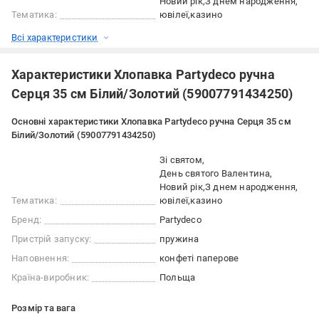
Новий рік
З днем народження
Тематика:
ювілеї
казино
Всі характеристики
Характеристики Хлопавка Partydeco ручна
Серця 35 см Білий/Золотий (59007791434250)
Основні характеристики Хлопавка Partydeco ручна Серця 35 см
Білий/Золотий (59007791434250)
Зі святом
День святого Валентина
Новий рік
З днем народження
Тематика:
ювілеї
казино
Бренд:
Partydeco
Пристрій запуску:
пружина
Наповнення:
конфеті паперове
Країна-виробник:
Польща
Розмір та вага