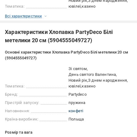
Новий рік
З днем народження
Тематика:
ювілеї
казино
Всі характеристики
Характеристики Хлопавка PartyDeco Білі
метелики 20 см (5904555049727)
Основні характеристики Хлопавка PartyDeco Білі метелики 20 см
(5904555049727)
Зі святом
День святого Валентина
Новий рік
З днем народження
Тематика:
ювілеї
казино
Бренд:
Partydeco
Пристрій запуску:
пружина
Наповнення:
конфеті
Країна-виробник:
Польща
Розмір та вага