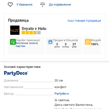
У бажання
До порівняння
Продавець
Інші товари продавця
Svyato v Hatu
Надійні транзакції
Продає в Епіцентрі
Вподобання к
Безпечна оплата
2
3
27
100%
картою
роки
місяці
днів
Основні характеристики
Довжина:
20 см
Наповнення:
конфеті
Бренд:
Partydeco
Зі святом
День святого Валентина