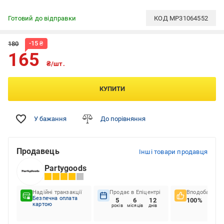
Готовий до відправки
КОД
MP31064552
-
15
₴
180
165
₴/шт.
КУПИТИ
У бажання
До порівняння
Продавець
Інші товари продавця
Partygoods
Надійні транзакції
Продає в Епіцентрі
Вподобання к
Безпечна оплата
5
6
12
100%
картою
років
місяців
днів