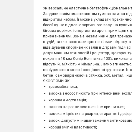
Універсальне еластичне багатофункціональне 
Завдяки своїм властивостям гумова плитка підх
відкритим небом. Її можна укладати практично
басейну, на підлозі спортивного залу, на вули
бігових доріжок і спортивних арен, приміщень дл
призначенням. Вона є незамінним для тренажерн
студій, так як воно захищає не тільки підлогу, 
відвідувачів спортивних залів від травм під ча
дотриманням технологій і рецептур, що гарантує
покриття 10 мм Колір Вся плита 100% виконана
відсутній, м'якість мінімальна. Легко згинаєт
поліуретаного клею і спеціальної грунтовки. 
бетон, самовирівнююча стяжка, осб, метал, ін
ЯКОСТЯМИ ЯК
травмобезпека;
висока зносостійкість при інтенсивній експл
хороша амортизація;
плитка не розпилюється і не кришиться;
висока міцність на розрив, стирання і дефо
високі допустимі навантаження;антиковзаю
хороші зчіпні властивості;