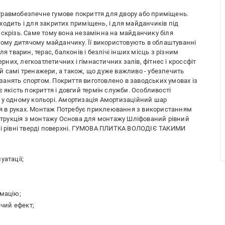
травмобезпечне гумове покриття для двору або приміщень.
одить і для закритих приміщень, і для майданчиків під
 скрізь. Саме тому вона незамінна на майданчику біля
чному дитячому майданчику. Її використовують в облаштуванні
я тварин, терас, балконів і безлічі інших місць з різним
их, легкоатлетичних і гімнастичних залів, фітнес і кроссфіт
а й самі тренажери, а також, що дуже важливо - убезпечить
с занять спортом. Покриття виготовлено в заводських умовах із
 якість покриття і довгий термін служби. Особливості
 у одному кольорі. Амортизація Амортизаційний шар
ься в руках. Монтаж Потребує приклеювання з використанням
Інструкція з монтажу Основа для монтажу Шліфований рівний
ші рівні тверді поверхні. ГУМОВА ПЛИТКА ВОЛОДІЄ ТАКИМИ
уатації;
рмацію;
чий ефект;