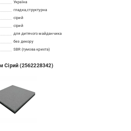
Україна
гладка
cтруктурна
сірий
сірий
для дитячого майданчика
без декору
SBR (гумова крихта)
м Сірий (2562228342)