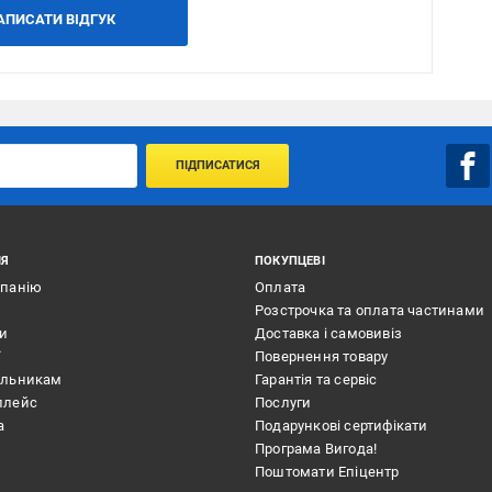
АПИСАТИ ВІДГУК
ПІДПИСАТИСЯ
ІЯ
ПОКУПЦЕВІ
мпанію
Оплата
Розстрочка та оплата частинами
ти
Доставка і самовивіз
ї
Повернення товару
альникам
Гарантія та сервіс
плейс
Послуги
а
Подарункові сертифікати
Програма Вигода!
Поштомати Епіцентр