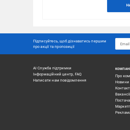
Н
Підписуйтесь, щоб дізнаватись першим
про акції та пропозиції
АІ Служба підтримки
КОМПАН
Інформаційний центр, FAQ
Про ко
Написати нам повідомлення
Новини
Контак
Вакансі
Постач
Маркет
Реклам