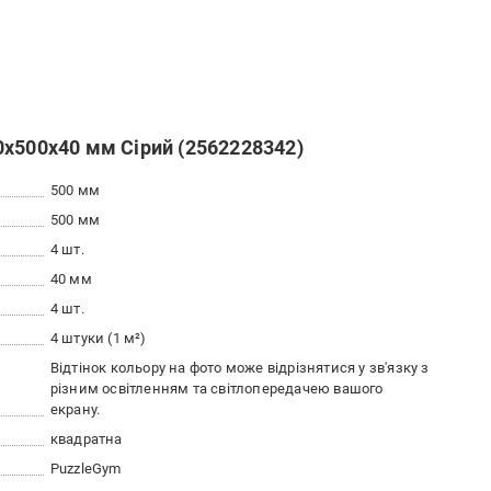
0х500х40 мм Сірий (2562228342)
500 мм
500 мм
4 шт.
40 мм
4 шт.
4 штуки (1 м²)
Відтінок кольору на фото може відрізнятися у зв'язку з
різним освітленням та світлопередачею вашого
екрану.
квадратна
PuzzleGym