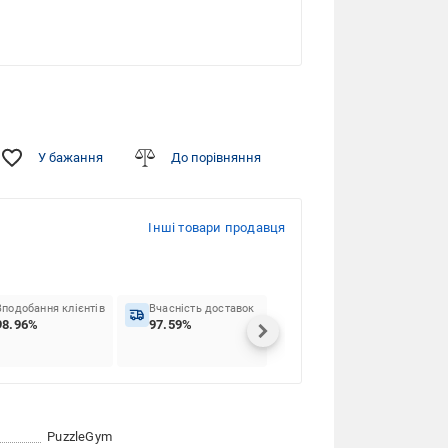
У бажання
До порівняння
Інші товари продавця
Вподобання клієнтів
Вчасність доставок
98.96%
97.59%
PuzzleGym