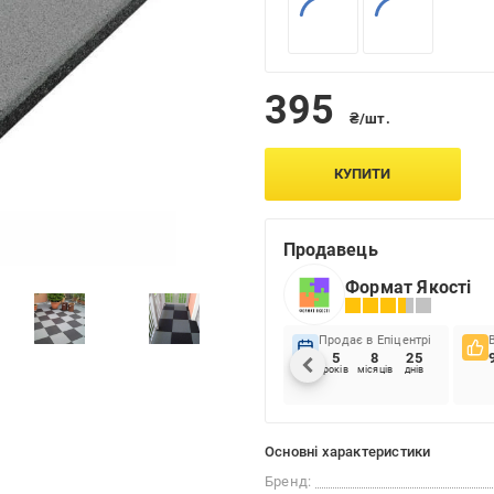
395
₴/шт.
КУПИТИ
Продавець
Формат Якості
Продає в Епіцентрі
5
8
25
років
місяців
днів
Основні характеристики
Бренд: