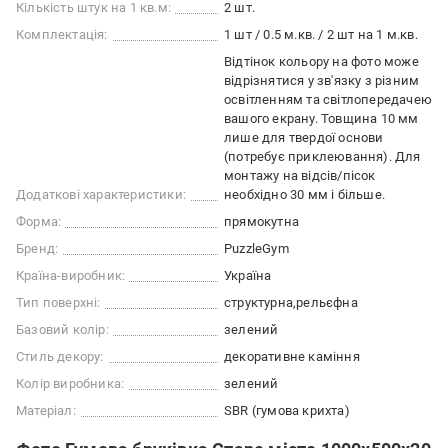
Кількість штук на 1 кв.м:
2 шт.
Комплектація:
1 шт / 0.5 м.кв. / 2 шт на 1 м.кв.
Відтінок кольору на фото може
відрізнятися у зв'язку з різним
освітленням та світлопередачею
вашого екрану. Товщина 10 мм
лише для твердої основи
(потребує приклеювання). Для
монтажу на відсів/пісок
Додаткові характеристики:
необхідно 30 мм і більше.
Форма:
прямокутна
Бренд:
PuzzleGym
Країна-виробник:
Україна
Тип поверхні:
cтруктурна
рельєфна
Базовий колір:
зелений
Стиль декору:
декоративне каміння
Колір виробника:
зелений
Матеріал:
SBR (гумова крихта)