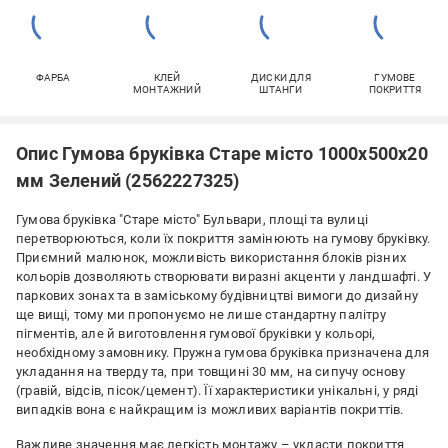
ФАРБА
КЛЕЙ
ДИСКИ ДЛЯ
ГУМОВЕ
МОНТАЖНИЙ
ШТАНГИ
ПОКРИТТЯ
Опис Гумова бруківка Старе місто 1000х500х20
мм Зелений (2562227325)
Гумова бруківка "Старе місто" Бульвари, площі та вулиці
перетворюються, коли їх покриття замінюють на гумову бруківку.
Приємний малюнок, можливість використання блоків різних
кольорів дозволяють створювати виразні акценти у ландшафті. У
паркових зонах та в заміському будівництві вимоги до дизайну
ще вищі, тому ми пропонуємо не лише стандартну палітру
пігментів, але й виготовлення гумової бруківки у кольорі,
необхідному замовнику. Пружна гумова бруківка призначена для
укладання на тверду та, при товщині 30 мм, на сипучу основу
(гравій, відсів, пісок/цемент). Її характеристики унікальні, у ряді
випадків вона є найкращим із можливих варіантів покриттів.
Важливе значення має легкість монтажу – укласти покриття