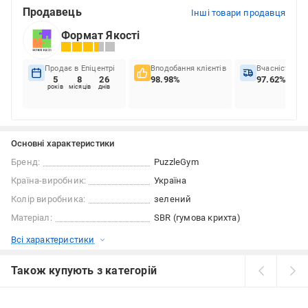
Продавець
Інші товари продавця
Формат Якості
Продає в Епіцентрі
Вподобання клієнтів
Вчасність до
5
8
26
98.98%
97.62%
років
місяців
днів
Основні характеристики
Бренд:
PuzzleGym
Країна-виробник:
Україна
Колір виробника:
зелений
Матеріал:
SBR (гумова крихта)
Всі характеристики
Також купують з категорій