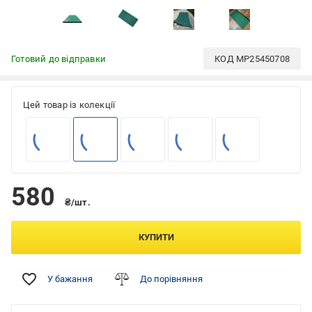
Готовий до відправки
КОД
MP25450708
Цей товар із колекції
580
₴/шт.
КУПИТИ
У бажання
До порівняння