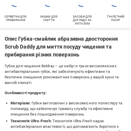
СЕРВЕТКИ ДЛЯ
МІШКИ ДЛЯ
ЗАСОБИ ДЛЯ
ТУАЛЕТНИЙ
ПРИБИРАННЯ
СМІТТЯ
ДОГЛЯДУ ЗА
ПАПІР
УНІТАЗОМ
Опис Губка-смайлик абразивна двостороння
Scrub Daddy для миття посуду чищення та
прибирання різних поверхонь
Губки для чищення Beldray – це набір із трьох високоякісних
антибактеріальних губок, які забезпечують ефективне та
безпечне очищення різноманітних поверхонь у вашій кухні та
ванній кімнаті.
Особливості продукту:
Матеріали:
Губки виготовлені з високоякісного поліестеру та
поліаміду, що забезпечує тривалу службу та ефективне
очищення без пошкодження поверхонь.
Технологія Ultra-Fresh:
Технологія Ultra-Fresh надає
антибактеріальні властивості, що допомагають боротися з