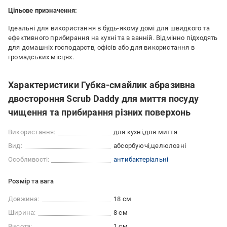
Цільове призначення:
Ідеальні для використання в будь-якому домі для швидкого та
ефективного прибирання на кухні та в ванній. Відмінно підходять
для домашніх господарств, офісів або для використання в
громадських місцях.
Характеристики Губка-смайлик абразивна
двостороння Scrub Daddy для миття посуду
чищення та прибирання різних поверхонь
Використання:
для кухні
для миття
Вид:
абсорбуючі
целюлозні
Особливості:
антибактеріальні
Розмір та вага
Довжина:
18 см
Ширина:
8 см
Висота:
1 см