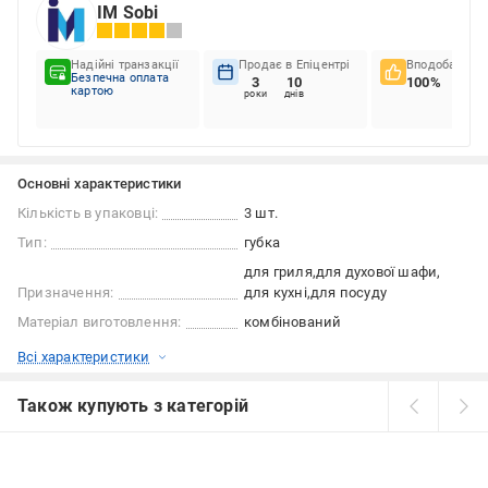
ІМ Sobi
Надійні транзакції
Продає в Епіцентрі
Вподобання к
Безпечна оплата
3
10
100%
картою
роки
днів
Основні характеристики
Кількість в упаковці:
3 шт.
Тип:
губка
для гриля
для духової шафи
Призначення:
для кухні
для посуду
Матеріал виготовлення:
комбінований
Всі характеристики
Також купують з категорій