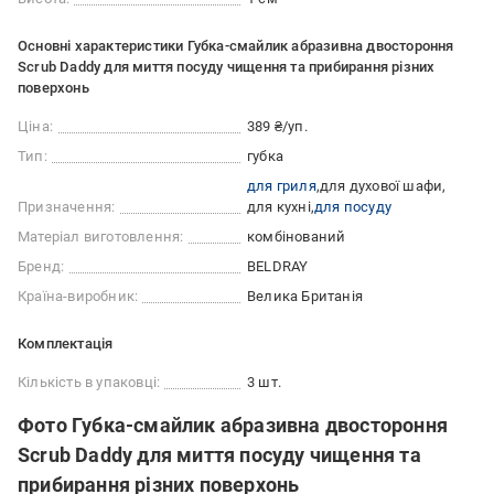
Основні характеристики Губка-смайлик абразивна двостороння
Scrub Daddy для миття посуду чищення та прибирання різних
поверхонь
Ціна:
389 ₴/уп.
Тип:
губка
для гриля
для духової шафи
Призначення:
для кухні
для посуду
Матеріал виготовлення:
комбінований
Бренд:
BELDRAY
Країна-виробник:
Велика Британія
Комплектація
Кількість в упаковці:
3 шт.
Фото Губка-смайлик абразивна двостороння
Scrub Daddy для миття посуду чищення та
прибирання різних поверхонь