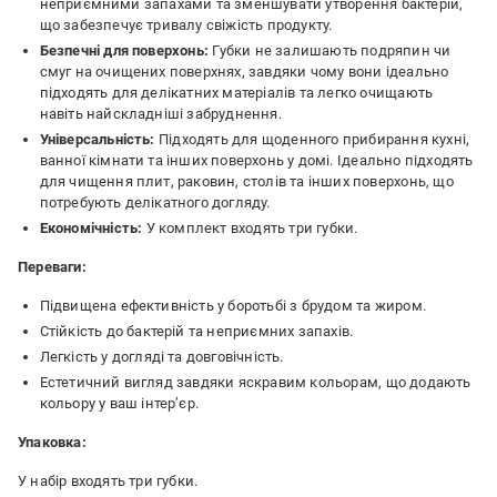
неприємними запахами та зменшувати утворення бактерій,
що забезпечує тривалу свіжість продукту.
Безпечні для поверхонь:
Губки не залишають подряпин чи
смуг на очищених поверхнях, завдяки чому вони ідеально
підходять для делікатних матеріалів та легко очищають
навіть найскладніші забруднення.
Універсальність:
Підходять для щоденного прибирання кухні,
ванної кімнати та інших поверхонь у домі. Ідеально підходять
для чищення плит, раковин, столів та інших поверхонь, що
потребують делікатного догляду.
Економічність:
У комплект входять три губки.
Переваги:
Підвищена ефективність у боротьбі з брудом та жиром.
Стійкість до бактерій та неприємних запахів.
Легкість у догляді та довговічність.
Естетичний вигляд завдяки яскравим кольорам, що додають
кольору у ваш інтер’єр.
Упаковка:
У набір входять три губки.