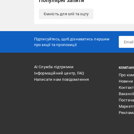
Популярні запити
Ємність для олії та оцту
Підписуйтесь, щоб дізнаватись першим
про акції та пропозиції
АІ Служба підтримки
КОМПАН
Інформаційний центр, FAQ
Про ко
Написати нам повідомлення
Новини
Контак
Вакансі
Постач
Маркет
Реклам