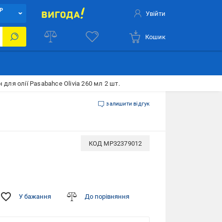
Р
Увійти
Кошик
н для олії Pasabahce Olivia 260 мл 2 шт.
залишити відгук
КОД
MP32379012
У бажання
До порівняння