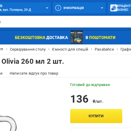
ЇВ
ЕПІЦЕНТ
ІНФОРМАЦІЯ
в, вул. Полярна, 20-Д
БІЗНЕС
🍴
Сервірування столу
Ємності для спецій
Pasabahce
Графі
Olivia 260 мл 2 шт.
ки
Написати відгук про товар
Готовий до відправки
136
₴/шт.
КУПИТИ