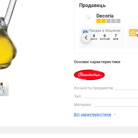
Продавець
Decoria
Продає в Епіцентрі
4
6
7
роки
місяців
днів
Основні характеристики
Кількість предметів:
Тип:
Матеріал:
Всі характеристики