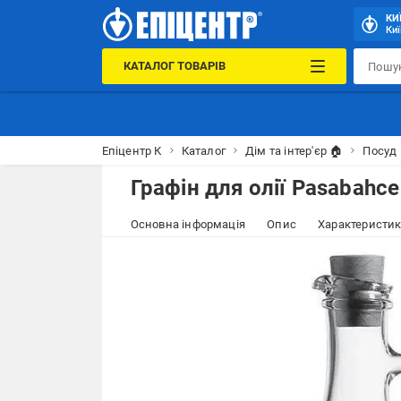
КИ
Киї
КАТАЛОГ ТОВАРІВ
Епіцентр К
Каталог
Дім та інтер'єр 🏠
Посуд 
Графін для олії Pasabahce 
Основна інформація
Опис
Характеристи