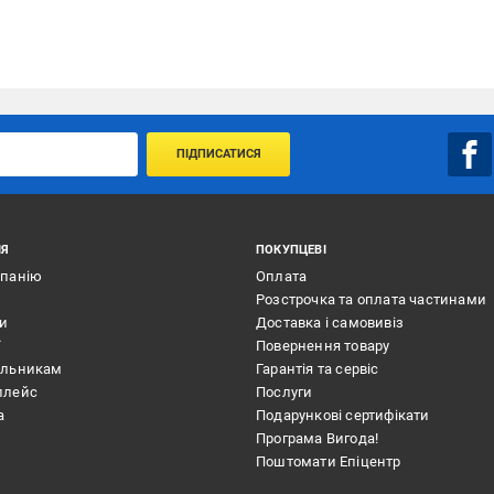
ПІДПИСАТИСЯ
ІЯ
ПОКУПЦЕВІ
мпанію
Оплата
Розстрочка та оплата частинами
ти
Доставка і самовивіз
ї
Повернення товару
альникам
Гарантія та сервіс
плейс
Послуги
а
Подарункові сертифікати
Програма Вигода!
Поштомати Епіцентр