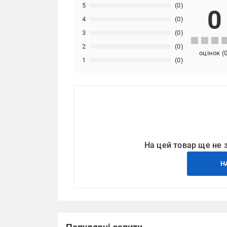
5
(0)
0
4
(0)
3
(0)
2
(0)
оцінок
(
1
(0)
На цей товар ще не 
Н