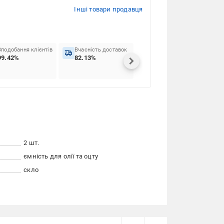
Інші товари продавця
Вподобання клієнтів
Вчасність доставок
99.42%
82.13%
2 шт.
ємність для олії та оцту
скло