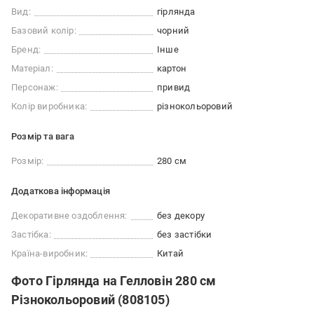
Вид:
гірлянда
Базовий колір:
чорний
Бренд:
Інше
Матеріал:
картон
Персонаж:
привид
Колір виробника:
різнокольоровий
Розмір та вага
Розмір:
280 см
Додаткова інформація
Декоративне оздоблення:
без декору
Застібка:
без застібки
Країна-виробник:
Китай
Фото Гірлянда на Гелловін 280 см
Різнокольоровий (808105)