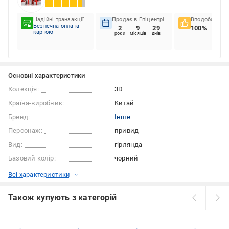
Надійні транзакції
Продає в Епіцентрі
Вподобання к
Безпечна оплата
2
9
29
100%
картою
роки
місяців
днів
Основні характеристики
Колекція:
3D
Країна-виробник:
Китай
Бренд:
Інше
Персонаж:
привид
Вид:
гірлянда
Базовий колір:
чорний
Всі характеристики
Також купують з категорій