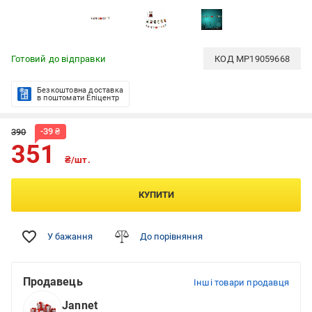
Готовий до відправки
КОД
MP19059668
Безкоштовна доставка
в поштомати Епіцентр
-
39
₴
390
351
₴/шт.
КУПИТИ
У бажання
До порівняння
Продавець
Інші товари продавця
Jannet