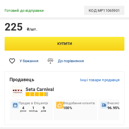
Готовий до відправки
КОД
MP11065901
225
₴/шт.
КУПИТИ
У бажання
До порівняння
Продавець
Інші товари продавця
Seta Carnival
Продає в Епіцентрі
Вподобання клієнтів
Вчасність до
4
1
9
100%
96.95%
роки
місяць
днів