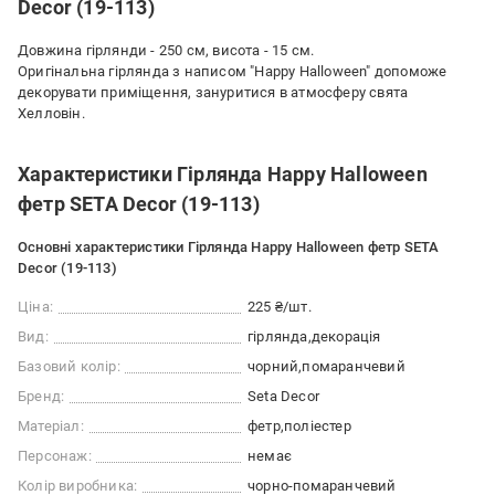
Decor (19-113)
Довжина гірлянди - 250 см, висота - 15 см.
Оригінальна гірлянда з написом "Happy Halloween" допоможе
декорувати приміщення, зануритися в атмосферу свята
Хелловін.
Характеристики Гірлянда Happy Halloween
фетр SETA Decor (19-113)
Основні характеристики Гірлянда Happy Halloween фетр SETA
Decor (19-113)
Ціна:
225 ₴/шт.
Вид:
гірлянда
декорація
Базовий колір:
чорний
помаранчевий
Бренд:
Seta Decor
Матеріал:
фетр
поліестер
Персонаж:
немає
Колір виробника:
чорно-помаранчевий