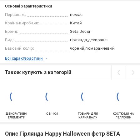
Основні характеристики
Персонаж:
немає
Країна-виробник:
Китай
Бренд:
Seta Decor
Вид:
гірлянда
декорація
Базовий колір:
чорний
помаранчевий
Всі характеристики
Також купують з категорій
ДЕКОРАТИВНІ
СВІЧКИ
ТОВАРИ ДЛЯ
КОСТЮМИ НА
ЕЛЕМЕНТИ
КАРНАВАЛУ
ГЕЛЛОВІН
Опис Гірлянда Happy Halloween фетр SETA