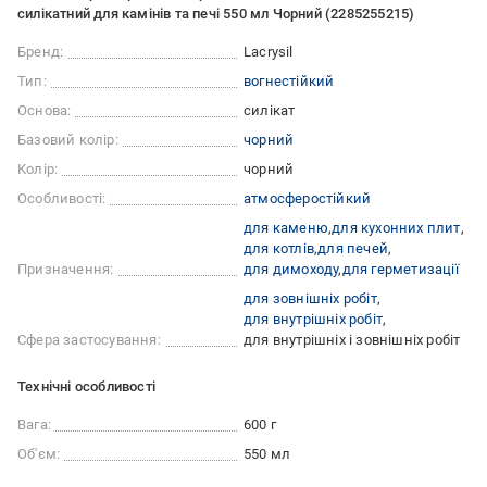
силікатний для камінів та печі 550 мл Чорний (2285255215)
Бренд:
Lacrysil
Тип:
вогнестійкий
Основа:
силікат
Базовий колір:
чорний
Колір:
чорний
Особливості:
атмосферостійкий
для каменю
для кухонних плит
для котлів
для печей
Призначення:
для димоходу
для герметизації
для зовнішніх робіт
для внутрішніх робіт
Сфера застосування:
для внутрішніх і зовнішніх робіт
Технічні особливості
Вага:
600 г
Об'єм:
550 мл