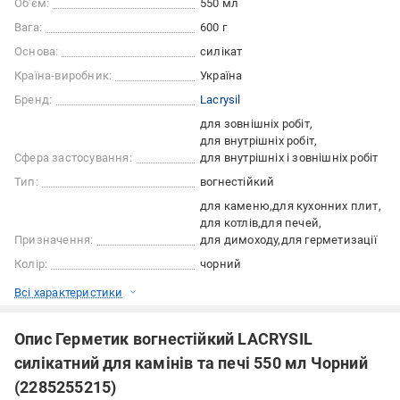
Об'єм:
550 мл
Вага:
600 г
Основа:
силікат
Країна-виробник:
Україна
Бренд:
Lacrysil
для зовнішніх робіт
для внутрішніх робіт
Сфера застосування:
для внутрішніх і зовнішніх робіт
Тип:
вогнестійкий
для каменю
для кухонних плит
для котлів
для печей
Призначення:
для димоходу
для герметизації
Колір:
чорний
Всі характеристики
Опис Герметик вогнестійкий LACRYSIL
силікатний для камінів та печі 550 мл Чорний
(2285255215)