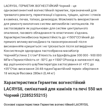
LACRYSIL ГЕРМЕТИК ВОГНЕСТІЙКИЙ Чорний - це
однокомпонентний вогнестійкий герметик, призначений для
тривалого ремонту, герметизації з'єднань, тріщин, щілин і стиків
в камінах, печах, топках, димоходах. Можливість використання
для ремонту вихлопних систем автомобілів і мотоциклів. Не
застосовувати як ущільнювач для систем центрального
опалення, газового обладнання та еластичних з'єднань.
ХарактеристикиВисока термостійкість до +1500°CСтійкий до
прямого впливу вогнюДимо-та газонепроникний після
висиханняНе кришиться і не тріскається після затвердіння
Консистенція однородна пастообразна масаКолір
ЧорнийГустина 2 г/см³ В'язкість за Брукфільдом 300 000 - 900 000
МПа•сТермостійкість от -50°С до +1500°СРозхід в залежності від
від ущільнюючого швуТемпература застосування от +5°С до
+35°СЧас висихання 24-48 годинГарантійний термін зберігання
18 місяців Фасовка 280мл (0,44 кг)
Характеристики Герметик вогнестійкий
LACRYSIL силікатний для камінів та печі 550 мл
Чорний (2285255215)
Основні характеристики Герметик вогнестійкий LACRYSIL