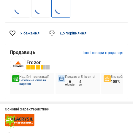
У бажання
До порівняння
Продавець
Інші товари продавця
Frezer
Надійні транзакції
Продає в Епіцентрі
Вподобання к
Безпечна оплата
6
4
100%
картою
місяців
дні
Основні характеристики