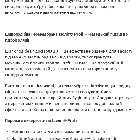
межу міцності, під час засипки суворо дотримуйтесь технології:
використовуйте ґрунт без каміння, ущільнюйте помірно і
виключіть ударні навантаження від техніки.
Шипоподібна Геомембрана Ізоліт® Profi — Німецький підхід до
гідроізоляції
Шипоподібна гідроізоляція — це ефективне рішення для захисту
підземних частин будівель від вологи, тиску ґрунту та
механічного впливу. Ізоліт® Profi 500 г/м² – це професійний
матеріал, розроблений для інтенсивного використання у
складних умовах.
Виготовлена в Німеччині, ця геомембрана гідроізоляція поєднує
міцність і гнучкість, що дозволяє застосовувати її як у
приватному, так і в комерційному будівництві. Завдяки структурі
з вираженими шипами, вона не лише створює дренажний
ефект, а й запобігає накопиченню вологи на стінах фундаменту.
Переваги використання Ізоліт® Profi
Механічна стійкість до деформацій та стискання;
Надійний захист від підземної вологи — гідроізоляція