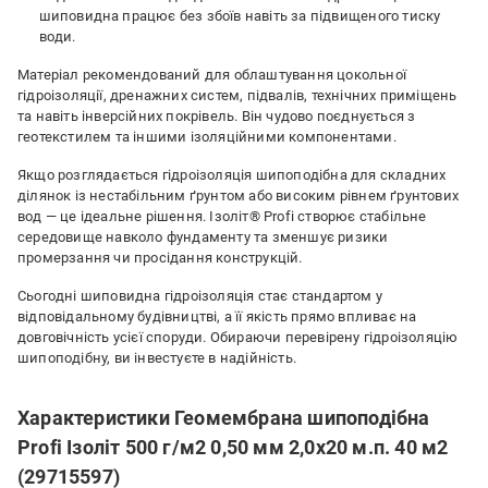
шиповидна працює без збоїв навіть за підвищеного тиску
води.
Матеріал рекомендований для облаштування цокольної
гідроізоляції, дренажних систем, підвалів, технічних приміщень
та навіть інверсійних покрівель. Він чудово поєднується з
геотекстилем та іншими ізоляційними компонентами.
Якщо розглядається гідроізоляція шипоподібна для складних
ділянок із нестабільним ґрунтом або високим рівнем ґрунтових
вод — це ідеальне рішення. Ізоліт® Profi створює стабільне
середовище навколо фундаменту та зменшує ризики
промерзання чи просідання конструкцій.
Сьогодні шиповидна гідроізоляція стає стандартом у
відповідальному будівництві, а її якість прямо впливає на
довговічність усієї споруди. Обираючи перевірену гідроізоляцію
шипоподібну, ви інвестуєте в надійність.
Характеристики Геомембрана шипоподібна
Profi Ізоліт 500 г/м2 0,50 мм 2,0х20 м.п. 40 м2
(29715597)