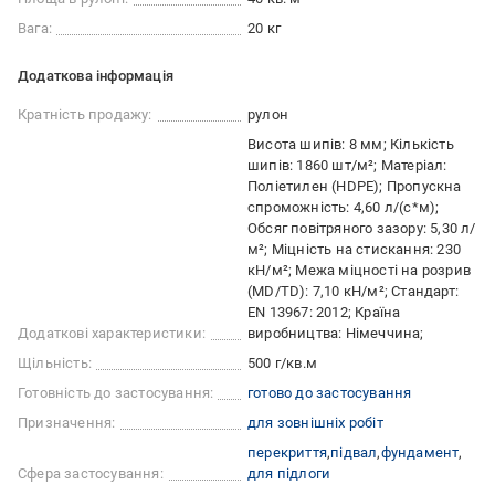
Вага:
20 кг
Додаткова інформація
Кратність продажу:
рулон
Висота шипів: 8 мм; Кількість
шипів: 1860 шт/м²; Матеріал:
Поліетилен (HDPE); Пропускна
спроможність: 4,60 л/(с*м);
Обсяг повітряного зазору: 5,30 л/
м²; Міцність на стискання: 230
кН/м²; Межа міцності на розрив
(MD/TD): 7,10 кН/м²; Стандарт:
EN 13967: 2012; Країна
Додаткові характеристики:
виробництва: Німеччина;
Щільність:
500 г/кв.м
Готовність до застосування:
готово до застосування
Призначення:
для зовнішніх робіт
перекриття
підвал
фундамент
Сфера застосування:
для підлоги