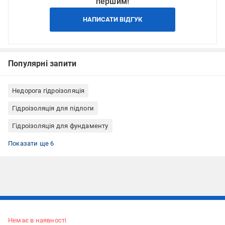
першим!
НАПИСАТИ ВІДГУК
Популярні запити
Недорога гідроізоляція
Гідроізоляція для підлоги
Гідроізоляція для фундаменту
Гідроізоляція рулонна
Гідроізоляція для підвала
Гідроізоляція для перекриття
Гідроізоляція для зовнішніх робіт
Готова гідроізоляція
Мембрани гідроізоляційні
Показати ще 6
Підписуйтесь, щоб дізнаватись першим про акції та пропозиції
Немає в наявності