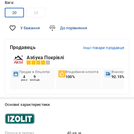
Вага:
20
24
У бажання
До порівняння
Продавець
Інші товари продавця
Азбука Покрівлі
Продає в Епіцентрі
Вподобання клієнтів
Вчасність до
4
9
100%
92.15%
роки
місяців
Основні характеристики
Площа в рулоні:
40 кв. м