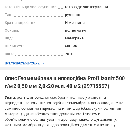
Готовність до застосування:
готово до застосування
Тип:
рулонна
Країна-виробник:
Німеччина
Основа:
поліетилен
Вид:
мембрана
Щільність:
600 мк
Вага:
20 кг
Всі характеристики
Опис Геомембрана шипоподібна Profi Ізоліт 500
г/м2 0,50 мм 2,0х20 м.п. 40 м2 (29715597)
Увага:
роль шиповидної мембрани полягає у захисті та
відведенні вологи. Шипоподібна геомембрана доповнює, але не
замінює основний гідроізоляційний шар (обмазку чи рулонний
матеріал). Для забезпечення довговічності системи
обов'язковим є облаштування дренажу навколо фундаменту.
Оскільки мембрана для гідроізоляції фундаменту має певну