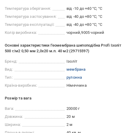
Температура зберігання:
від -10 до +40 °С; °C
Температура застосування:
від -40 до +80 °С; °С
Температура експлуатації:
від -40 до +80 °С; °C
Колір виробника:
чорний
9005 чорний
Основні характеристики Геомембрана шипоподібна Profi Ізоліт
500 г/м2 0,50 мм 2,0х20 м.п. 40 м2 (29715597)
Бренд:
Ізоліт
Вид:
мембрана
Тип:
рулонна
Країна-виробник:
Німеччина
Розмір та вага
Вага:
20000 г
Довжина:
20 м
Ширина:
2 м
Площа в рулоні:
40 кв. м