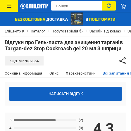
Епіцентр К
Каталог
Побутова хімія 💦
Засоби від комах
З
Відгуки про
Гель-паста для знищення тарганів
Targan-dez Stop Cockroach gel 20 мл 3 шприци
КОД
MP7082364
Основна інформація
Опис
Характеристики
Всі запитання т
НАПИСАТИ ВІДГУК
5
(2)
4,3
4
(0)