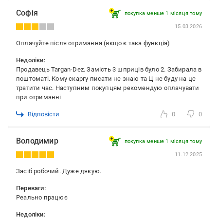
Софія
покупка менше 1 місяця томy
15.03.2026
Оплачуйте після отримання (якщо є така функція)
Недоліки:
Продавець Targan-Dez. Замість 3 шприців було 2. Забирала в
поштоматі. Кому скаргу писати не знаю та Ц не буду на це
тратити час. Наступним покупцям рекомендую оплачувати
при отриманні
Відповісти
0
0
Володимир
покупка менше 1 місяця томy
11.12.2025
Засіб робочий. Дуже дякую.
Переваги:
Реально працює
Недоліки: