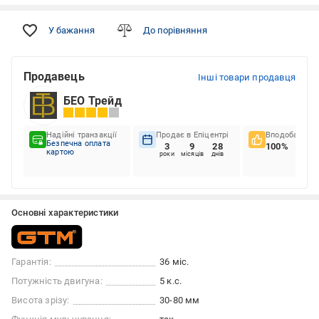
У бажання
До порівняння
Продавець
Інші товари продавця
БЕО Трейд
Надійні транзакції
Продає в Епіцентрі
Вподобання к
Безпечна оплата
3
9
28
100%
картою
роки
місяців
днів
Основні характеристики
Гарантія:
36 міс.
Потужність двигуна:
5 к.с.
Висота зрізу:
30-80 мм