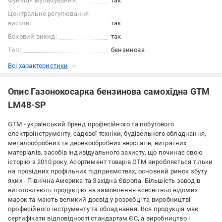
Функція мульчування:
так
Центральне регулювання
висоти:
так
Боковий викид:
так
Тип:
бензинова
Всі характеристики
Опис Газонокосарка бензинова самохідна GTM
LM48-SP
GTM - український бренд професійного та побутового
електроінструменту, садової техніки, будівельного обладнання,
металообробних та деревообробних верстатів, витратних
матеріалів, засобів індивідуального захисту, що починає свою
історію з 2010 року. Асортимент товарів GTM виробляється тільки
на провідних профільних підприємствах, основний ринок збуту
яких - Північна Америка та Західна Європа. Більшість заводів
виготовляють продукцію на замовлення всесвітньо відомих
марок та мають великий досвід у розробці та виробництві
професійного інструменту та обладнання. Вся продукція має
сертифікати відповідності стандартам ЄC, а виробництво і