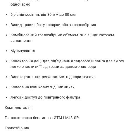
одночасно
6 рівнів косіння: від 30 мм до 80 мм
Викид трави збоку косарки або в травозбірник
Комбінований травозбірник об'ємом 70 л з індикатором
заповнення
Мульчування
Конектор на деці для під'єднання садового шланга дає змогу
легко очистити її від трави за допомогою води
Висота рукоятки регулюється під користувача
Колеса на кулькових підшипниках
Легкий доступ до повітряного фільтра
Комплектація:
Газонокосарка бензинова GTM LM48-SP
Травозбірник