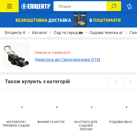
Епіцентр К
Каталог
Сад та город 🏡
Садова техніка 🌿
Газ
Немає в наявності
Дивитись всі Газонокосарки GTM
Також купують з категорій
МОТОКОСИ І
ВІНИКИ ТА МІТЛИ
МАСТИЛО ДЛЯ
ПОДОВЖУВАЧІ
ТРИМЕРИ САДОВІ
САДОВОЇ
ТЕХНІКИ