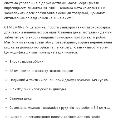
система управління підприємствами мають сертифікати
відповідності вимогам ISO 9001. Основна мета компанії GTM –
забезпечити своїх споживачів якісними товарами, що мають
оптимальне співвідношення "ціна-якість".
GTM LM48-SP - це зручна, проста у використанні газонокосарка
для газонів невеликих розмірів. Сталева дека і потужний двигун
забезпечують високу надійність косарки при тривалій роботі.
Має бічний викид трави або у травозбірник, зручне перенесення
мішка за допомогою ручки та легке регулювання висоти зрізу.
Ця модифікація має привід на задні колеса.
Висока якість збірки
48 см - ширина захвату газонокосарки
Надійний 4-тактний бензиновий двигун об'ємом 149 куб.см
3.7 кВт / 5 к.с - потужність двигуна
Сталева дека
Самохідна модель - швидкість руху під час роботи 3,6 км/год
Синхронне регулювання висоти косіння для всіх коліс