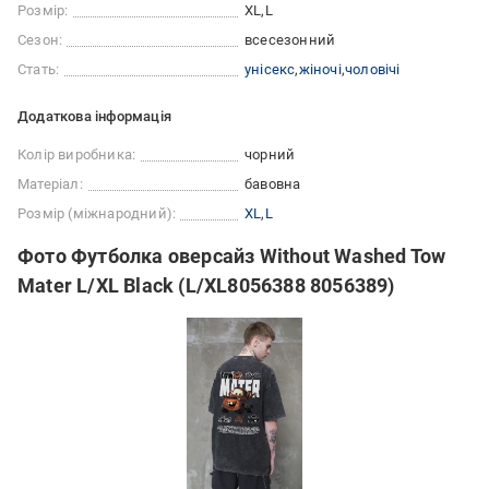
Розмір:
XL
L
Сезон:
всесезонний
Стать:
унісекс
жіночі
чоловічі
Додаткова інформація
Колір виробника:
чорний
Матеріал:
бавовна
Розмір (міжнародний):
XL
L
Фото Футболка оверсайз Without Washed Tow
Mater L/XL Black (L/XL8056388 8056389)