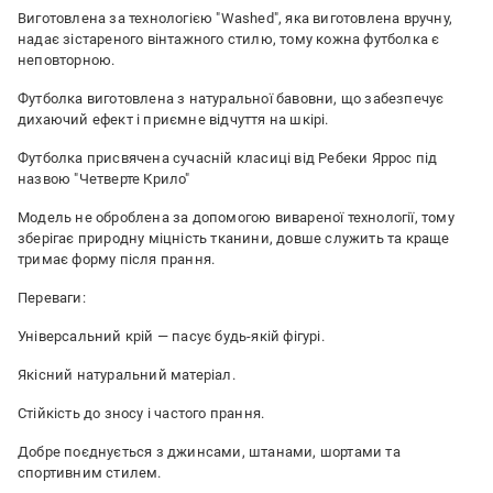
Виготовлена за технологією "Washed", яка виготовлена вручну,
надає зістареного вінтажного стилю, тому кожна футболка є
неповторною.
Футболка виготовлена з натуральної бавовни, що забезпечує
дихаючий ефект і приємне відчуття на шкірі.
Футболка присвячена сучасній класиці від Ребеки Яррос під
назвою "Четверте Крило"
Модель не оброблена за допомогою вивареної технології, тому
зберігає природну міцність тканини, довше служить та краще
тримає форму після прання.
Переваги:
Універсальний крій — пасує будь-якій фігурі.
Якісний натуральний матеріал.
Стійкість до зносу і частого прання.
Добре поєднується з джинсами, штанами, шортами та
спортивним стилем.