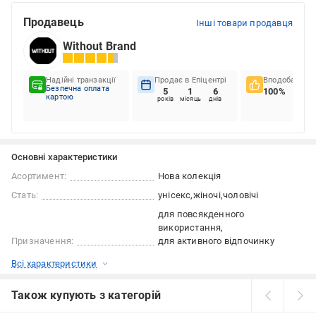
Продавець
Інші товари продавця
Without Brand
Надійні транзакції
Продає в Епіцентрі
Вподобання к
Безпечна оплата
5
1
6
100%
картою
років
місяць
днів
Основні характеристики
Асортимент:
Нова колекція
Стать:
унісекс
жіночі
чоловічі
для повсякденного
використання
Призначення:
для активного відпочинку
Всі характеристики
Також купують з категорій