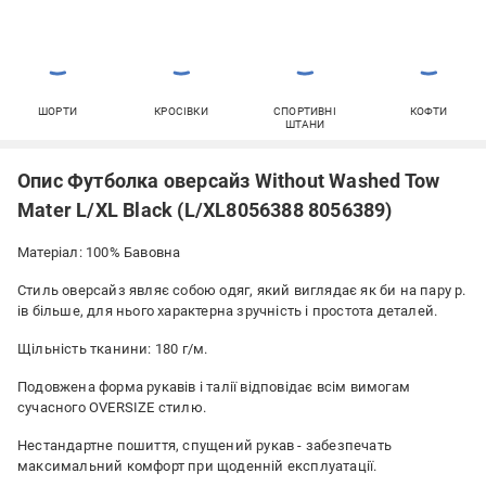
ШОРТИ
КРОСІВКИ
СПОРТИВНІ
КОФТИ
ШТАНИ
Опис Футболка оверсайз Without Washed Tow
Mater L/XL Black (L/XL8056388 8056389)
Матеріал: 100% Бавовна
Стиль оверсайз являє собою одяг, який виглядає як би на пару р.
ів більше, для нього характерна зручність і простота деталей.
Щільність тканини: 180 г/м.
Подовжена форма рукавів і талії відповідає всім вимогам
сучасного OVERSIZE стилю.
Нестандартне пошиття, спущений рукав - забезпечать
максимальний комфорт при щоденній експлуатації.