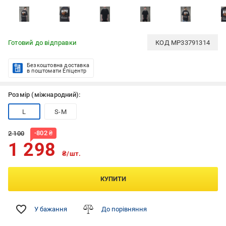
Готовий до відправки
КОД
MP33791314
Безкоштовна доставка
в поштомати Епіцентр
Розмір (міжнародний):
L
S-M
-
802
₴
2 100
1 298
₴/шт.
КУПИТИ
У бажання
До порівняння