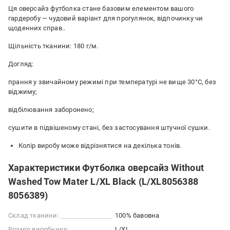
Ця оверсайз футболка стане базовим елементом вашого
гардеробу — чудовий варіант для прогулянок, відпочинку чи
щоденних справ..
Щільність тканини: 180 г/м.
Догляд:
прання у звичайному режимі при температурі не вище 30°C, без
віджиму;
відбілювання заборонено;
сушити в підвішеному стані, без застосування штучної сушки.
Колір виробу може відрізнятися на декілька тонів.
Характеристики Футболка оверсайз Without
Washed Tow Mater L/XL Black (L/XL8056388
8056389)
Склад тканини:
100% бавовна
Розмір виробника:
L/XL