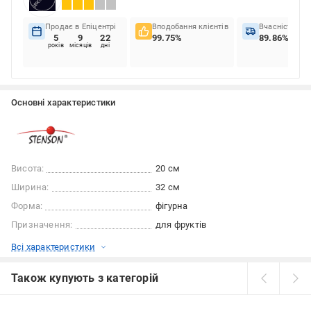
Продає в Епіцентрі
Вподобання клієнтів
Вчасність до
5
9
22
99.75%
89.86%
років
місяців
дні
Основні характеристики
Висота:
20 см
Ширина:
32 см
Форма:
фігурна
Призначення:
для фруктів
Всі характеристики
Також купують з категорій