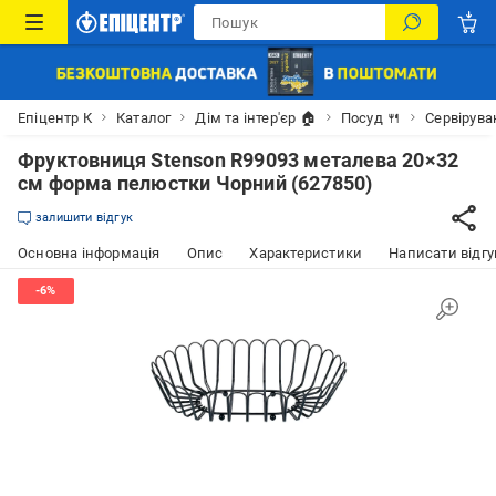
Епіцентр К
Каталог
Дім та інтер'єр 🏠
Посуд 🍴
Сервірува
Фруктовниця Stenson R99093 металева 20×32
см форма пелюстки Чорний (627850)
залишити відгук
Основна інформація
Опис
Характеристики
Написати відгу