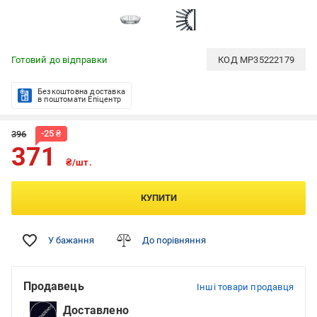
Готовий до відправки
КОД
MP35222179
Безкоштовна доставка
в поштомати Епіцентр
-
25
₴
396
371
₴/шт.
КУПИТИ
У бажання
До порівняння
Продавець
Інші товари продавця
Доставлено