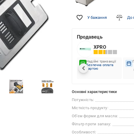
У бажання
До 
Продавець
XPRO
Надійні транзакції
Безпечна оплата
картою
Основні характеристики
Потужність:
Місткість продукту:
Об'єм форми для масла:
Фільтр проти запаху:
Особливості: