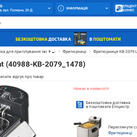
ЇВ
ЕПІЦЕНТ
ІНФОРМАЦІЯ
в, вул. Полярна, 20-Д
БІЗНЕС
іка для приготування їжі 👨‍🍳
Фритюрниці
Фритюрниця KB-2079 Li
t (40988-KB-2079_1478)
исати відгук про товар
Немає в наявності
Безкоштовна доставка
в поштомати Епіцентр
Переглянути сх
Фритюрниці