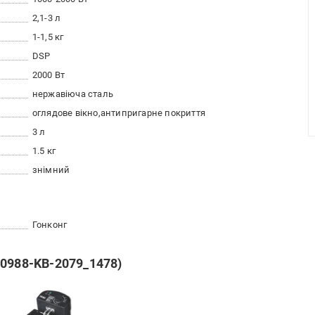
2,1-3 л
1-1,5 кг
DSP
2000 Вт
нержавіюча сталь
оглядове вікно
антипригарне покриття
3 л
1.5 кг
знімний
Гонконг
40988-KB-2079_1478)