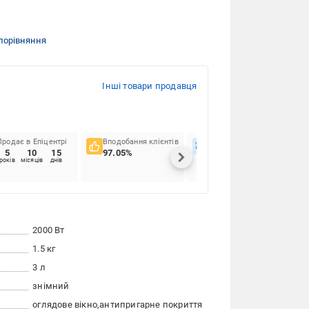
порівняння
Інші товари продавця
Продає в Епіцентрі
Вподобання клієнтів
Вчасність доставок
5
10
15
97.05%
55.98%
років
місяців
днів
2000 Вт
1.5 кг
3 л
знімний
оглядове вікно
антипригарне покриття