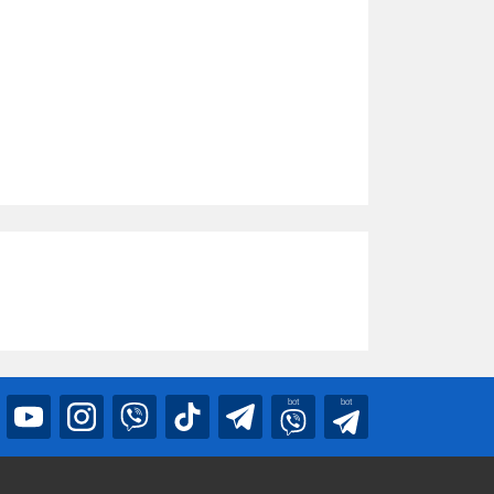
bot
bot