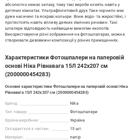
абсолютно немає запаху, тому такі вироби клеять навіть у
дитячих кімнатах. Ультрафіолетовий друк Таке чорнило має
дуже насичені та яскраві кольори. Вони водо- та жиростійкі, і
протистоять навіть впливу деяких хімічних речовин. Такі
шпалери відповідають найвищим вимогам екологів.
Використовуючи різні зображення на фотошпалерах, можна
створювати дивовижні композиції у різних приміщеннях.
Характеристики Фотошпалери на паперовій
основі Ніка Рівнавага 15Л 242х207 см
(2000000454283)
Основні характеристики Фотошпалери на паперовій основі Ніка
Рівнавага 15Л 242х207 см (2000000454283)
Бренд:
Nika
Тип товару:
Фотошпалери
Країна-виробник:
Україна
Складається з частин:
15 шт.
Матеріал:
папір