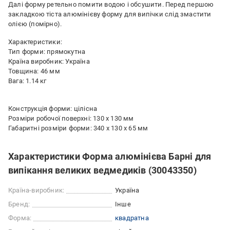
Далі форму ретельно помити водою і обсушити. Перед першою
закладкою тіста алюмінієву форму для випічки слід змастити
олією (помірно).
Характеристики:
Тип форми: прямокутна
Країна виробник: Україна
Товщина: 46 мм
Вага: 1.14 кг
Конструкція форми: цілісна
Розміри робочої поверхні: 130 х 130 мм
Габаритні розміри форми: 340 х 130 х 65 мм
Характеристики Форма алюмінієва Барні для
випікання великих ведмедиків (30043350)
Країна-виробник:
Україна
Бренд:
Інше
Форма:
квадратна