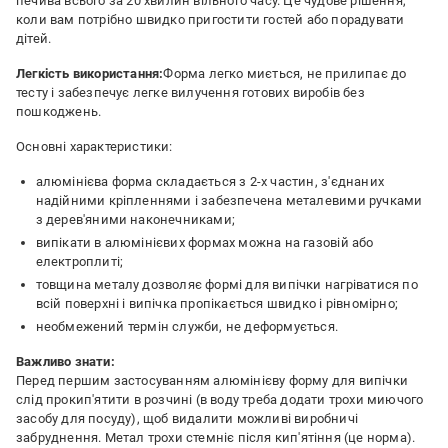
печива всього за 20 хвилин вільного часу. Це чудове рішення,
коли вам потрібно швидко пригостити гостей або порадувати
дітей.
Легкість використання:
Форма легко миється, не прилипає до
тесту і забезпечує легке вилучення готових виробів без
пошкоджень.
Основні характеристики:
алюмінієва форма складається з 2-х частин, з'єднаних
надійними кріпленнями і забезпечена металевими ручками
з дерев'яними наконечниками;
випікати в алюмінієвих формах можна на газовій або
електроплиті;
товщина металу дозволяє формі для випічки нагріватися по
всій поверхні і випічка пропікається швидко і рівномірно;
необмежений термін служби, не деформується.
Важливо знати:
Перед першим застосуванням алюмінієву форму для випічки
слід прокип'ятити в розчині (в воду треба додати трохи миючого
засобу для посуду), щоб видалити можливі виробничі
забруднення. Метал трохи стемніє після кип'ятіння (це норма).