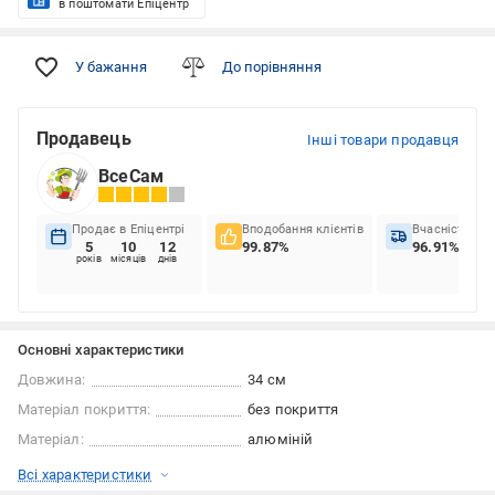
в поштомати Епіцентр
У бажання
До порівняння
Продавець
Інші товари продавця
ВсеСам
Продає в Епіцентрі
Вподобання клієнтів
Вчасність до
5
10
12
99.87%
96.91%
років
місяців
днів
Основні характеристики
Довжина:
34 см
Матеріал покриття:
без покриття
Матеріал:
алюміній
Всі характеристики