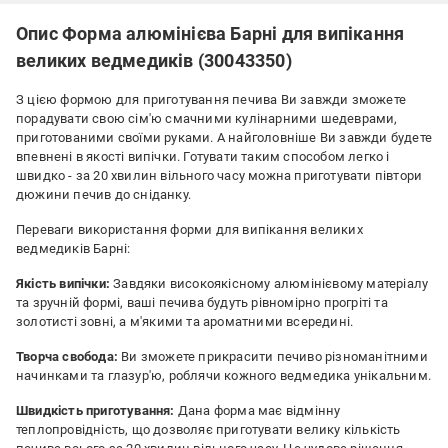
Опис Форма алюмінієва Барні для випікання
великих ведмедиків (30043350)
З цією формою для приготування печива Ви завжди зможете
порадувати свою сім'ю смачними кулінарними шедеврами,
приготованими своїми руками. А найголовніше Ви завжди будете
впевнені в якості випічки. Готувати таким способом легко і
швидко - за 20 хвилин вільного часу можна приготувати півтори
дюжини печив до сніданку.
Переваги використання форми для випікання великих
ведмедиків Барні:
Якість випічки:
Завдяки високоякісному алюмінієвому матеріалу
та зручній формі, ваші печива будуть рівномірно прогріті та
золотисті зовні, а м'якими та ароматними всередині.
Творча свобода:
Ви зможете прикрасити печиво різноманітними
начинками та глазур'ю, роблячи кожного ведмедика унікальним.
Швидкість приготування:
Дана форма має відмінну
теплопровідність, що дозволяє приготувати велику кількість