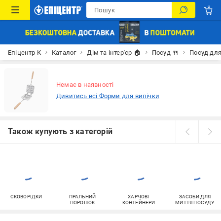
Епіцентр К
Каталог
Дім та інтер'єр 🏠
Посуд 🍴
Посуд для
Немає в наявності
Дивитись всі Форми для випічки
Також купують з категорій
СКОВОРІДКИ
ПРАЛЬНИЙ
ХАРЧОВІ
ЗАСОБИ ДЛЯ
ПОРОШОК
КОНТЕЙНЕРИ
МИТТЯ ПОСУДУ