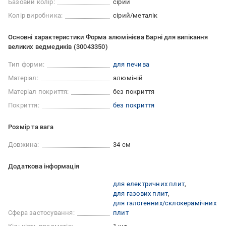
Базовий колір:
сірий
Колір виробника:
сірий/металік
Основні характеристики Форма алюмінієва Барні для випікання
великих ведмедиків (30043350)
Тип форми:
для печива
Матеріал:
алюміній
Матеріал покриття:
без покриття
Покриття:
без покриття
Розмір та вага
Довжина:
34 см
Додаткова інформація
для електричних плит
для газових плит
для галогенних/склокерамічних
Сфера застосування:
плит