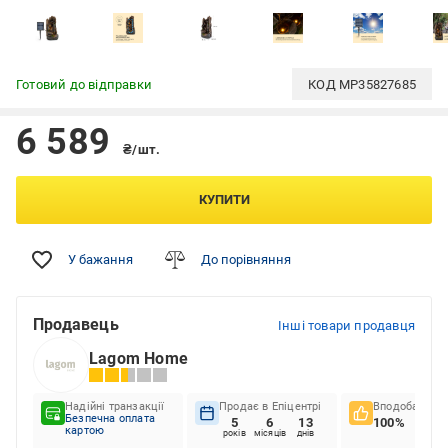
Готовий до відправки
КОД
MP35827685
6 589
₴/шт.
КУПИТИ
У бажання
До порівняння
Продавець
Інші товари продавця
Lagom Home
Надійні транзакції
Продає в Епіцентрі
Вподобання к
Безпечна оплата
5
6
13
100%
картою
років
місяців
днів