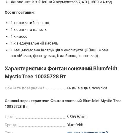
Живлення: літій-іонний акумулятор 7,4 В | 1500 мА·год
Обсяг поставки:
1 x сонячний фонтан
1 x сонячна панель
1 х насос
1 х з'єднувальний кабель
Німецькомовна інструкція з експлуатації (інші мови:
англійська, французька, італійська, іспанська)
Характеристики Фонтан сонячний Blumfeldt
Mystic Tree 10035728 Вт
Обмін та повернення:
14 днів з дня покупки
Основні характеристики Фонтан сонячний Blumfeldt Mystic Tree
10035728 Вт
Ціна:
6 589 ₴/шт.
Бренд:
Blumfeldt
Тип:
фонтан декоративний