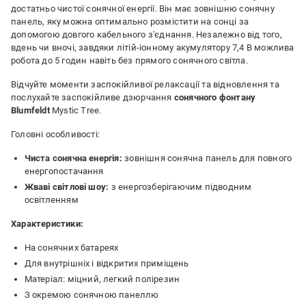
достатньо чистої сонячної енергії. Він має зовнішню сонячну
панель, яку можна оптимально розмістити на сонці за
допомогою довгого кабельного з'єднання. Незалежно від того,
вдень чи вночі, завдяки літій-іонному акумулятору 7,4 В можлива
робота до 5 годин навіть без прямого сонячного світла.
Відчуйте моменти заспокійливої релаксації та відновлення та
послухайте заспокійливе дзюрчання
сонячного фонтану
Blumfeldt
Mystic Tree.
Головні особливості:
Чиста сонячна енергія:
зовнішня сонячна панель для повного
енергопостачання
Жваві світлові шоу:
з енергозберігаючим підводним
освітленням
Характеристики:
На сонячних батареях
Для внутрішніх і відкритих приміщень
Матеріал: міцний, легкий полірезин
З окремою сонячною панеллю