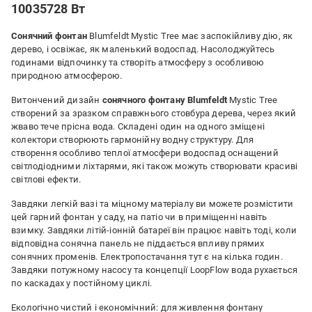
10035728 Вт
Сонячний фонтан
Blumfeldt Mystic Tree має заспокійливу дію, як
дерево, і освіжає, як маленький водоспад. Насолоджуйтесь
годинами відпочинку та створіть атмосферу з особливою
природною атмосферою.
Витончений дизайн
сонячного фонтану
Blumfeldt
Mystic Tree
створений за зразком справжнього стовбура дерева, через який
жваво тече прісна вода. Складені один на одного зміщені
колектори створюють гармонійну водну структуру. Для
створення особливо теплої атмосфери водоспад оснащений
світлодіодними ліхтарями, які також можуть створювати красиві
світлові ефекти.
Завдяки легкій вазі та міцному матеріалу ви можете розмістити
цей гарний фонтан у саду, на патіо чи в приміщенні навіть
взимку. Завдяки літій-іонній батареї він працює навіть тоді, коли
відповідна сонячна панель не піддається впливу прямих
сонячних променів. Електропостачання тут є на кілька годин.
Завдяки потужному насосу та концепції LoopFlow вода рухається
по каскадах у постійному циклі.
Екологічно чистий і економічний: для живлення фонтану