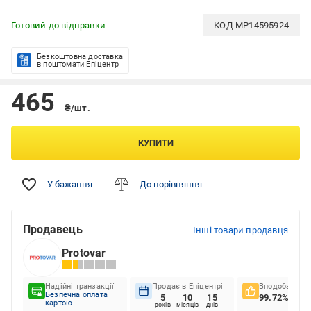
Готовий до відправки
КОД
MP14595924
Безкоштовна доставка
в поштомати Епіцентр
465
₴/шт.
КУПИТИ
У бажання
До порівняння
Продавець
Інші товари продавця
Protovar
Надійні транзакції
Продає в Епіцентрі
Вподобання к
Безпечна оплата
5
10
15
99.72%
картою
років
місяців
днів