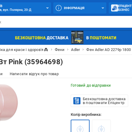
ЇВ
ЕПІЦЕНТ
ІНФОРМАЦІЯ
в, вул. Полярна, 20-Д
БІЗНЕС
іка для краси і здоров'я 👸
Фени
Adler
Фен Adler AD 2279p 1800 
Вт Pink (35964698)
ки
Написати відгук про товар
Готовий до відправки
Безкоштовна доставка
в поштомати Епіцентр
Колір виробника: