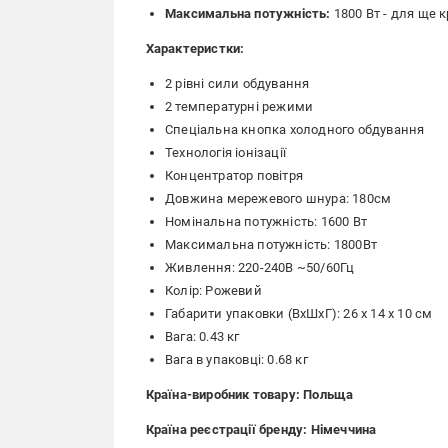
Максимальна потужність:
1800 Вт - для ще 
Характеристки:
2 рівні сили обдування
2 температурні режими
Спеціальна кнопка холодного обдування
Технологія іонізації
Концентратор повітря
Довжина мережевого шнура: 180см
Номінальна потужність: 1600 Вт
Максимальна потужність: 1800Вт
Живлення: 220-240В ~50/60Гц
Колір: Рожевий
Габарити упаковки (ВхШхГ): 26 х 14 х 10 см
Вага: 0.43 кг
Вага в упаковці: 0.68 кг
Країна-виробник товару: Польща
Країна реєстрації бренду: Німеччина