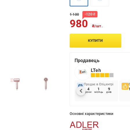
-
120
₴
1 100
980
₴/шт.
КУПИТИ
Продавець
LTeh
Продає в Епіцентрі
4
1
9
роки
місяць
днів
Основні характеристики