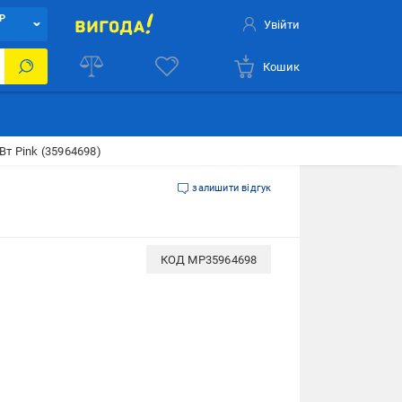
Р
Увійти
Кошик
Вт Pink (35964698)
залишити відгук
КОД
MP35964698