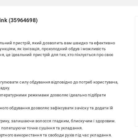
ink (35964698)
рсальний пристрій, який дозволить вам швидко та ефективно
нкціям, як іонізація, прохолодний обдув і можливість
, це ідеальний пристрій для тих, хто піклується про своє
улювати силу обдування відповідно до потреб користувача,
адку.
мпературними режимами дозволяє ідеально підібрати
ого обдування дозволяє зафіксувати зачіску та додати їй
рику, залишаючи волосся гладким, блискучим і здоровим.
я, полегшуючи точне сушіння та укладання.
ртного використання та свободи рухів під час укладання.