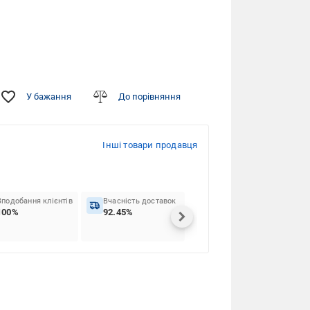
У бажання
До порівняння
Інші товари продавця
Вподобання клієнтів
Вчасність доставок
100%
92.45%