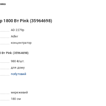
ника
 1800 Вт Pink (35964698)
AD 2279p
Adler
концентратор
 Вт Pink (35964698)
980 ₴/шт.
для дому
побутовий
мережевий
180 см