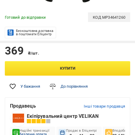
Готовий до відправки
КОД
MP34641260
Безкоштовна доставка
в поштомати Епіцентр
369
₴/шт.
КУПИТИ
У бажання
До порівняння
Продавець
Інші товари продавця
Екіпірувальний центр VELIKAN
Надійні транзакції
Продає в Епіцентрі
Вподобання к
Безпечна оплата