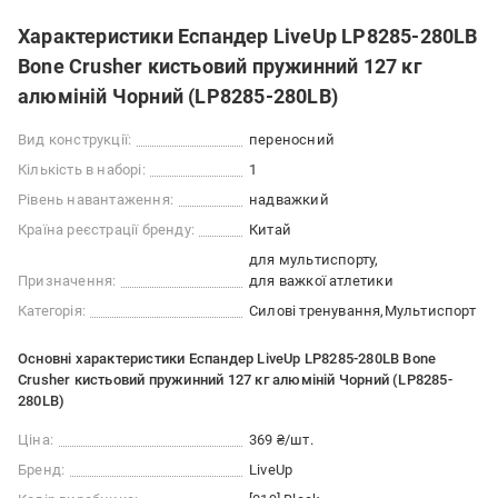
Характеристики Еспандер LiveUp LP8285-280LB
Bone Crusher кистьовий пружинний 127 кг
алюміній Чорний (LP8285-280LB)
Вид конструкції:
переносний
Кількість в наборі:
1
Рівень навантаження:
надважкий
Країна реєстрації бренду:
Китай
для мультиспорту
Призначення:
для важкої атлетики
Категорія:
Силові тренування
Мультиспорт
Основні характеристики Еспандер LiveUp LP8285-280LB Bone
Crusher кистьовий пружинний 127 кг алюміній Чорний (LP8285-
280LB)
Ціна:
369 ₴/шт.
Бренд:
LiveUp