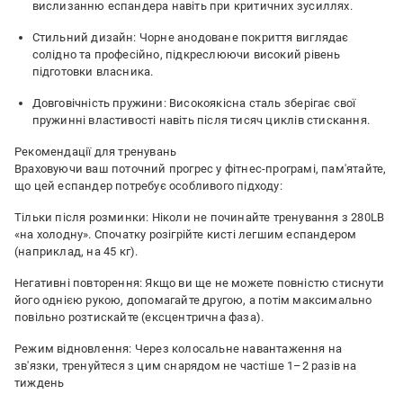
вислизанню еспандера навіть при критичних зусиллях.
Стильний дизайн: Чорне анодоване покриття виглядає
солідно та професійно, підкреслюючи високий рівень
підготовки власника.
Довговічність пружини: Високоякісна сталь зберігає свої
пружинні властивості навіть після тисяч циклів стискання.
Рекомендації для тренувань
Враховуючи ваш поточний прогрес у фітнес-програмі, пам'ятайте,
що цей еспандер потребує особливого підходу:
Тільки після розминки: Ніколи не починайте тренування з 280LB
«на холодну». Спочатку розігрійте кисті легшим еспандером
(наприклад, на 45 кг).
Негативні повторення: Якщо ви ще не можете повністю стиснути
його однією рукою, допомагайте другою, а потім максимально
повільно розтискайте (ексцентрична фаза).
Режим відновлення: Через колосальне навантаження на
зв'язки, тренуйтеся з цим снарядом не частіше 1–2 разів на
тиждень