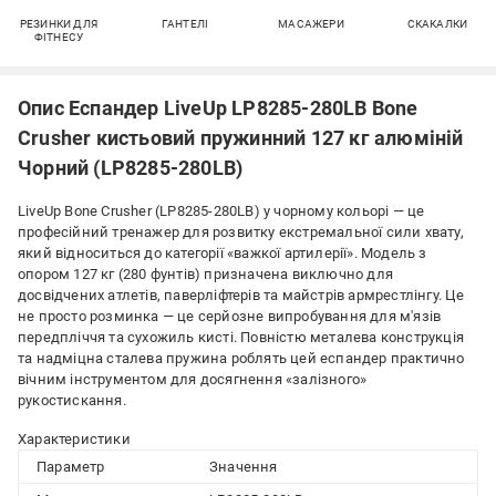
РЕЗИНКИ ДЛЯ
ГАНТЕЛІ
МАСАЖЕРИ
СКАКАЛКИ
ФІТНЕСУ
Опис Еспандер LiveUp LP8285-280LB Bone
Crusher кистьовий пружинний 127 кг алюміній
Чорний (LP8285-280LB)
LiveUp Bone Crusher (LP8285-280LB) у чорному кольорі — це
професійний тренажер для розвитку екстремальної сили хвату,
який відноситься до категорії «важкої артилерії». Модель з
опором 127 кг (280 фунтів) призначена виключно для
досвідчених атлетів, паверліфтерів та майстрів армрестлінгу. Це
не просто розминка — це серйозне випробування для м'язів
передпліччя та сухожиль кисті. Повністю металева конструкція
та надміцна сталева пружина роблять цей еспандер практично
вічним інструментом для досягнення «залізного»
рукостискання.
Характеристики
Параметр
Значення