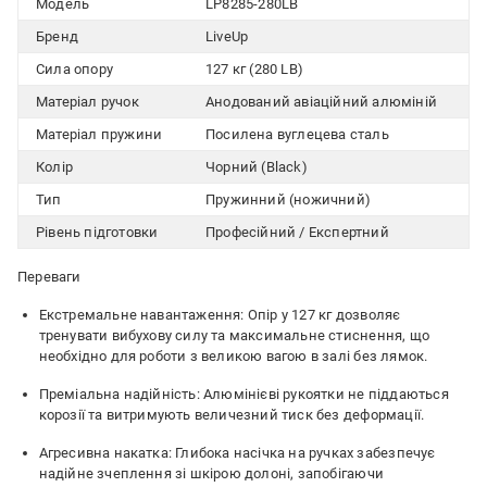
Модель
LP8285-280LB
Бренд
LiveUp
Сила опору
127 кг (280 LB)
Матеріал ручок
Анодований авіаційний алюміній
Матеріал пружини
Посилена вуглецева сталь
Колір
Чорний (Black)
Тип
Пружинний (ножичний)
Рівень підготовки
Професійний / Експертний
Переваги
Екстремальне навантаження: Опір у 127 кг дозволяє
тренувати вибухову силу та максимальне стиснення, що
необхідно для роботи з великою вагою в залі без лямок.
Преміальна надійність: Алюмінієві рукоятки не піддаються
корозії та витримують величезний тиск без деформації.
Агресивна накатка: Глибока насічка на ручках забезпечує
надійне зчеплення зі шкірою долоні, запобігаючи