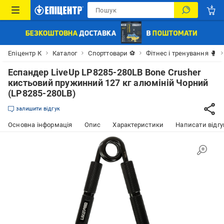
Епіцентр К
Каталог
Спорттовари ⚽
Фітнес і тренування 🥊
Еспандер LiveUp LP8285-280LB Bone Crusher
кистьовий пружинний 127 кг алюміній Чорний
(LP8285-280LB)
залишити відгук
Основна інформація
Опис
Характеристики
Написати відгу