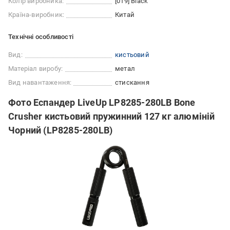
Колір виробника:
[019] Black
Країна-виробник:
Китай
Технічні особливості
Вид:
кистьовий
Матеріал виробу:
метал
Вид навантаження:
стискання
Фото Еспандер LiveUp LP8285-280LB Bone
Crusher кистьовий пружинний 127 кг алюміній
Чорний (LP8285-280LB)