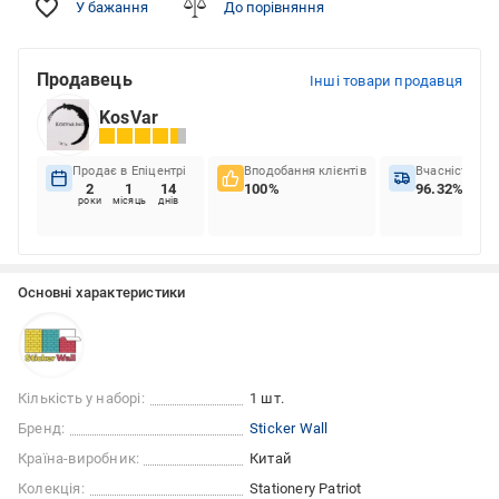
У бажання
До порівняння
Продавець
Інші товари продавця
KosVar
Продає в Епіцентрі
Вподобання клієнтів
Вчасність до
2
1
14
100%
96.32%
роки
місяць
днів
Основні характеристики
Кількість у наборі:
1 шт.
Бренд:
Sticker Wall
Країна-виробник:
Китай
Колекція:
Stationery Patriot