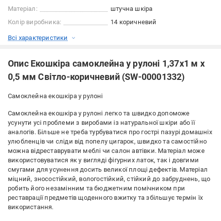
Матеріал:
штучна шкіра
Колір виробника:
14 коричневий
Всі характеристики
Опис Екошкіра самоклейна у рулоні 1,37х1 м х
0,5 мм Світло-коричневий (SW-00001332)
Самоклейна екошкіра у рулоні
Самоклейна екошкіра у рулоні легко та швидко допоможе
усунути усі проблеми з виробами із натуральної шкіри або її
аналогів. Більше не треба турбуватися про гострі пазурі домашніх
улюбленців чи сліди від попелу цигарок, швидко та самостійно
можна відреставрувати меблі чи салон автівки. Матеріал може
використовуватися як у вигляді фігурних латок, так і довгими
смугами для усунення досить великої площі дефектів. Матеріал
міцний, зносостійкий, вологостійкий, стійкий до забруднень, що
робить його незамінним та бюджетним помічником при
реставрації предметів щоденного вжитку та збільшує термін їх
використання.