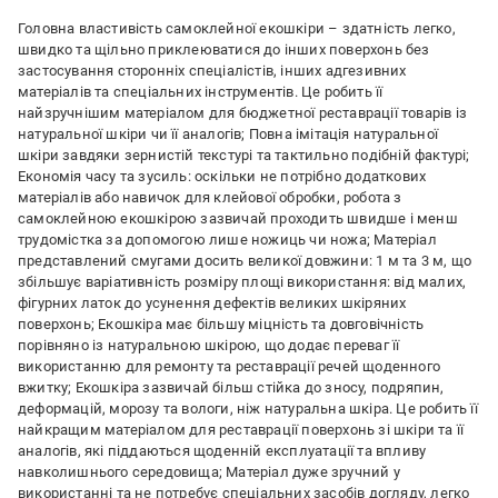
Головна властивість самоклейної екошкіри – здатність легко,
швидко та щільно приклеюватися до інших поверхонь без
застосування сторонніх спеціалістів, інших адгезивних
матеріалів та спеціальних інструментів. Це робить її
найзручнішим матеріалом для бюджетної реставрації товарів із
натуральної шкіри чи її аналогів; Повна імітація натуральної
шкіри завдяки зернистій текстурі та тактильно подібній фактурі;
Економія часу та зусиль: оскільки не потрібно додаткових
матеріалів або навичок для клейової обробки, робота з
самоклейною екошкірою зазвичай проходить швидше і менш
трудомістка за допомогою лише ножиць чи ножа; Матеріал
представлений смугами досить великої довжини: 1 м та 3 м, що
збільшує варіативність розміру площі використання: від малих,
фігурних латок до усунення дефектів великих шкіряних
поверхонь; Екошкіра має більшу міцність та довговічність
порівняно із натуральною шкірою, що додає переваг її
використанню для ремонту та реставрації речей щоденного
вжитку; Екошкіра зазвичай більш стійка до зносу, подряпин,
деформацій, морозу та вологи, ніж натуральна шкіра. Це робить її
найкращим матеріалом для реставрації поверхонь зі шкіри та її
аналогів, які піддаються щоденній експлуатації та впливу
навколишнього середовища; Матеріал дуже зручний у
використанні та не потребує спеціальних засобів догляду, легко