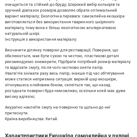
очищується та стійкий до бруду; Широкий вибір кольорів та
зручний діапазон розмірів дозволяє обрати оптимальний
варіант матеріалу; Екологічна перевага: самоклейна екошкіра
виготовляється без використання тваринного шкіряного
матеріалу, тому вона є більш екологічною альтернативою
натуральній шкірі.
Інструкція з використання матеріалу:
Визначити ділянку поверхні для реставрації; Поверхня, що
обклеюється, має бути сухою та чистою, пластикові деталі
рекомендуємо знежирити; Підібрати потрібний розмір матеріалу
та відрізати смугу, після чого частково зняти папір.
Увага! Не знімати разу весь папір, інакше під час обтягування
може статися неприємна ситуація: верхній шар екошкіри,
зіткнувшись клейовим боком, склеїться так, що назад
роз'єднати поверхні буде неможливо, оскільки клей має дуже
високу адгезію;
Акуратно наклеїти смугу на поверхню та щільно до неї
притиснути.
Країна виробництва: Китай.
Характеристики Екошкіра самоклейна у рулоні