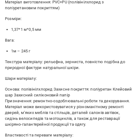
Матеріал виготовлення: PVC+PU (полівінілхлорид з
поліуретановим покриттям)
Розміри:
1,37*1 м*0,5 мм
Вага:
1м – 245 г
Текстура матеріалу: рельєфна, зерниста, повністю подібна до
природної фактури натуральної шкіри.
Шари матеріалу:
Основа: полівінілхлорид Захисне покриття: поліуретан Клейовий
шар Захисний силіконовий папір
Призначення: ремонтно-оздоблювальні роботи та декорування.
Матеріал може використовуватися у різноманітному ремонті
дверей, м’яких меблів та стільців, деталей салонів автівок,
сидінь велосипедів та мотоциклів, а також для реставрації
шкіряно-галантерейної продукції та одягу.
Властивості та переваги матеріалу: